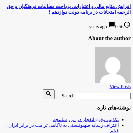
افزایش منابع مالی و اعتبارات، پرداخت مطالبات فرهنگیان و حق
الزحمه امتحانات در برنامه دولت دوازدهم !
chat_bubble
access_time
0
56 years ago
About the author
View Posts
Search
search
Search …
for
نوشته‌های تازه
تکذیب وقوع انفجار در مرز شلمچه
اعتراف رسانه صهیونیستی به ناکامی ترامپ در برابر ایران +
فیلم