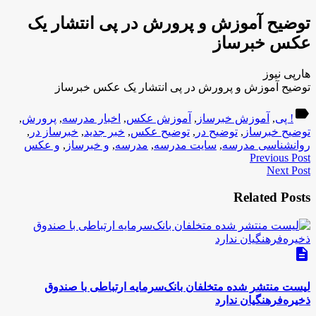
توضیح آموزش و پرورش در پی انتشار یک
عکس خبرساز
هارپی نیوز
توضیح آموزش و پرورش در پی انتشار یک عکس خبرساز
label
! پی
,
آموزش خبرساز
,
آموزش عکس
,
اخبار مدرسه
,
پرورش
,
توضیح خبرساز
,
توضیح در
,
توضیح عکس
,
خبر جدید
,
خبرساز در
,
روانشناسی مدرسه
,
سایت مدرسه
,
مدرسه
,
و خبرساز
,
و عکس
Previous Post
Next Post
Related Posts
description
لیست منتشر شده متخلفان بانک‌سرمایه ارتباطی با صندوق
ذخیره‌فرهنگیان ندارد