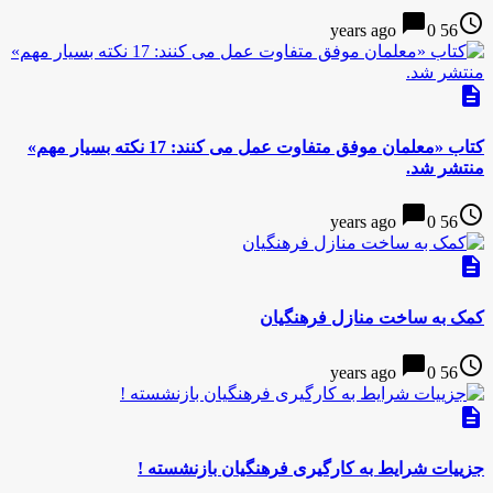
chat_bubble
access_time
0
56 years ago
description
کتاب «معلمان موفق متفاوت عمل می کنند: 17 نکته بسیار مهم»
منتشر شد.
chat_bubble
access_time
0
56 years ago
description
کمک به ساخت منازل فرهنگیان
chat_bubble
access_time
0
56 years ago
description
جزییات شرایط به کارگیری فرهنگیان بازنشسته !