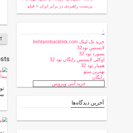
بن‌بست راهبردی در برابر ایران + فیلم
.
T
خرید بک لینک behtarinbacklink.com
لایسنس نود32
پسورد نود 32
sts
اوکلی لایسنس رایگان نود 32
همیار نود 32
بهترین سئو
رایگان
خرید آنتی ویروس
تو
بی
آخرین دیدگاه‌ها
تو