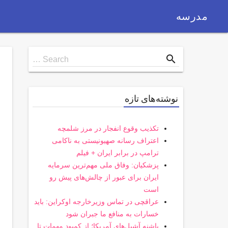
مدرسه
Search
search
Search …
for
نوشته‌های تازه
تکذیب وقوع انفجار در مرز شلمچه
اعتراف رسانه صهیونیستی به ناکامی
ترامپ در برابر ایران + فیلم
پزشکیان: وفاق ملی مهم‌ترین سرمایه
ایران برای عبور از چالش‌های پیش رو
است
عراقچی در تماس وزیرخارجه اوکراین: باید
خسارات به منافع ما جبران شود
پاشنه آشیل‌های آمریکا؛ از کمبود مهمات تا