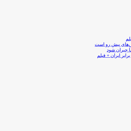
لم
لش‌های پیش رو است
ا جبران شود
رابر ایران + فیلم