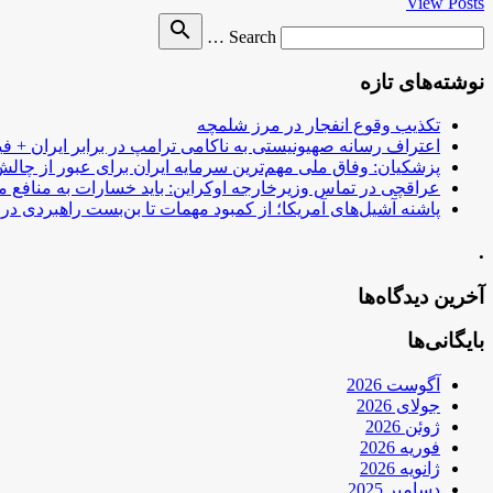
View Posts
Search
search
Search …
for
نوشته‌های تازه
تکذیب وقوع انفجار در مرز شلمچه
اعتراف رسانه صهیونیستی به ناکامی ترامپ در برابر ایران + فی
پزشکیان: وفاق ملی مهم‌ترین سرمایه ایران برای عبور از چا
عراقچی در تماس وزیرخارجه اوکراین: باید خسارات به منافع م
پاشنه آشیل‌های آمریکا؛ از کمبود مهمات تا بن‌بست راهبردی در ب
.
آخرین دیدگاه‌ها
بایگانی‌ها
آگوست 2026
جولای 2026
ژوئن 2026
فوریه 2026
ژانویه 2026
دسامبر 2025