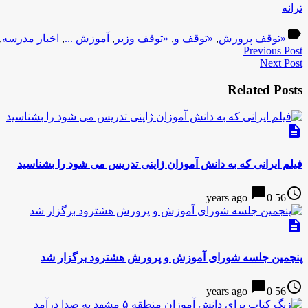
ترانه
label
«توقف پرورش
,
«توقف و
,
«توقف وزیر
,
آموزش ...
,
اخبار مدرسه
,
Previous Post
Next Post
Related Posts
description
فیلم ایرانی که به دانش آموزان ژاپنی تدریس می شود را بشناسید
chat_bubble
access_time
0
56 years ago
description
پنجمین جلسه شورای آموزش و پرورش هشترود برگزار شد
chat_bubble
access_time
0
56 years ago