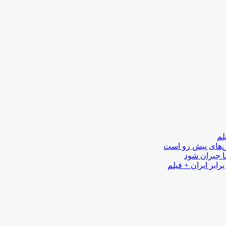
لم
لش‌های پیش رو است
ا جبران شود
رابر ایران + فیلم