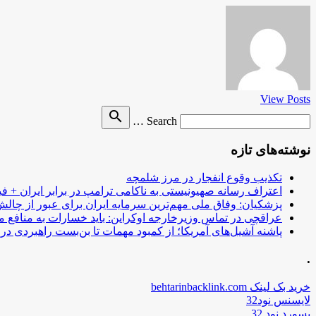
View Posts
Search
search
Search …
for
نوشته‌های تازه
تکذیب وقوع انفجار در مرز شلمچه
اعتراف رسانه صهیونیستی به ناکامی ترامپ در برابر ایران + فی
پزشکیان: وفاق ملی مهم‌ترین سرمایه ایران برای عبور از چا
عراقچی در تماس وزیرخارجه اوکراین: باید خسارات به منافع م
پاشنه آشیل‌های آمریکا؛ از کمبود مهمات تا بن‌بست راهبردی در ب
.
خرید بک لینک behtarinbacklink.com
لایسنس نود32
پسورد نود 32