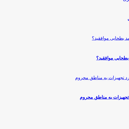
بطحایى موافقید؟