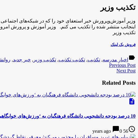
تکذیب وزیر
وزیر آموزش‌وپرورش خبر استعفای خود را که در شبکه‌های اجتماعی ب
اینجانب منتشر شده را تکذیب می کنم. وزیر آموزش و پرورش امروز 
تکذیب وزیر
فروش بک لینک
label
اخبار مدرسه
,
تکذیب
,
تکذیب تکذیب
,
تکذیب وزیر
,
خبر جدید
,
روانش
Previous Post
Next Post
Related Posts
description
10 درصد بودجه‌ دانشجویی دانشگاه فرهنگیان به ‘ورزش‌های خوابگاهی’ اختصاص یافت
chat_bubble
access_time
0
56 years ago