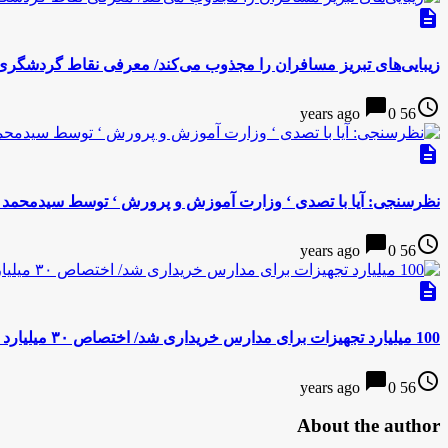
description
زیبایی‌های تبریز مسافران را مجذوب می‌کند/ معرفی نقاط گردشگری
chat_bubble
access_time
0
56 years ago
description
نظرسنجى: آیا با تصدى ‘ وزارت آموزش و پرورش ‘ توسط سیدمحمد 
chat_bubble
access_time
0
56 years ago
description
100 میلیارد تجهیزات برای مدارس خریداری شد/ اختصاص ۳۰ میلیارد تجهیزات به مناطق محروم
chat_bubble
access_time
0
56 years ago
About the author