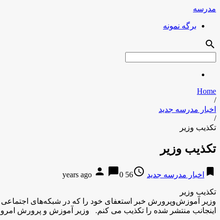
مدرسه
برگه نمونه
search
Home
/
اخبار مدرسه جدید
/
تکذیب وزیر
تکذیب وزیر
person
chat_bubble
access_time
bookmark
اخبار مدرسه جدید
56 years ago
0
تکذیب وزیر
وزیر آموزش‌وپرورش خبر استعفای خود را که در شبکه‌های اجتماعی ب
اینجانب منتشر شده را تکذیب می کنم. وزیر آموزش و پرورش امروز 