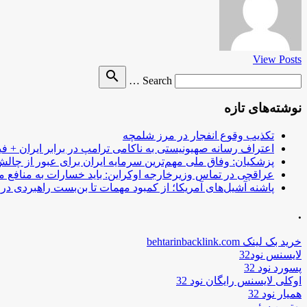
View Posts
Search
search
Search …
for
نوشته‌های تازه
تکذیب وقوع انفجار در مرز شلمچه
اعتراف رسانه صهیونیستی به ناکامی ترامپ در برابر ایران + فی
پزشکیان: وفاق ملی مهم‌ترین سرمایه ایران برای عبور از چا
عراقچی در تماس وزیرخارجه اوکراین: باید خسارات به منافع م
پاشنه آشیل‌های آمریکا؛ از کمبود مهمات تا بن‌بست راهبردی در ب
.
خرید بک لینک behtarinbacklink.com
لایسنس نود32
پسورد نود 32
اوکلی لایسنس رایگان نود 32
همیار نود 32
بهترین سئو