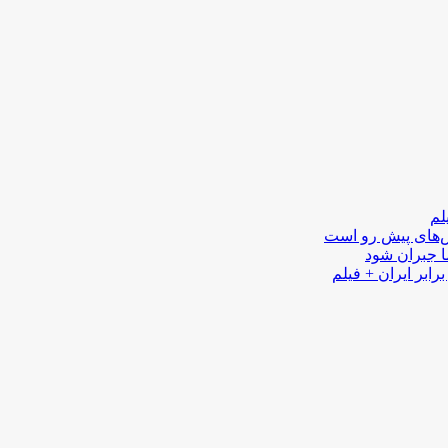
لم
لش‌های پیش رو است
ا جبران شود
رابر ایران + فیلم