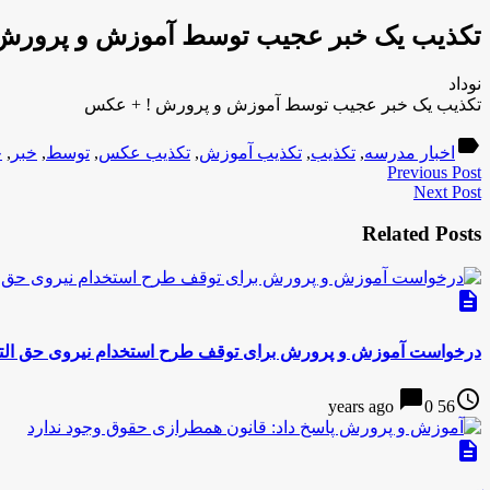
تکذیب یک خبر عجیب توسط آموزش و پرورش
نوداد
تکذیب یک خبر عجیب توسط آموزش و پرورش ! + عکس
label
اخبار مدرسه
,
تکذیب
,
تکذیب آموزش
,
تکذیب عکس
,
توسط
,
خبر
,
خ
Previous Post
Next Post
Related Posts
description
درخواست آموزش و پرورش برای توقف طرح استخدام نیروی حق ال
chat_bubble
access_time
0
56 years ago
description