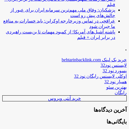
فیلم
پزشکیان: وفاق ملی مهم‌ترین سرمایه ایران برای عبور از
چالش‌های پیش رو است
عراقچی در تماس وزیرخارجه اوکراین: باید خسارات به منافع
ما جبران شود
پاشنه آشیل‌های آمریکا؛ از کمبود مهمات تا بن‌بست راهبردی
در برابر ایران + فیلم
.
خرید بک لینک behtarinbacklink.com
لایسنس نود32
پسورد نود 32
اوکلی لایسنس رایگان نود 32
همیار نود 32
بهترین سئو
رایگان
خرید آنتی ویروس
آخرین دیدگاه‌ها
بایگانی‌ها