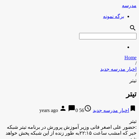
مدرسه
برگه نمونه
search
Home
/
اخبار مدرسه جدید
/
تیتر
تیتر
person
chat_bubble
access_time
bookmark
اخبار مدرسه جدید
56 years ago
0
تیتر
:حضور علی اصغر فانی وزیر آموزش پرورش در برنامه تیتر شبکه
خبر که امشب ساعت ۲۲:۱۵به طور زنده از این شبکه پخش خواهد
شد.