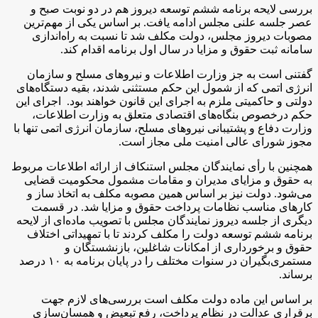
بررسی لایحه برنامه ششم توسعه دیروز هم در دو نوبت صبح و
عصر جلسه علنی مجلس ادامه یافت. بر اساس یکی از مهم‌ترین
مصوبات دیروز مجلس، دولت مکلف شد تا نسبت به راه‌اندازی
سامانه ثبت حقوق و مزایا در سال اول برنامه اقدام کند.
گفتنی است به جز وزارت اطلاعات و نیروهای مسلح و سازمان
انرژی اتمی که از شمول این حکم مستثنی شدند، بقیه دستگاه‌های
دولتی و حاکمیتی ملزم به اجرای این قانون خواهند بود. اجرای این
حکم درخصوص بنگاه‌های اقتصادی متعلق به وزارت اطلاعات،‌
وزارت دفاع و پشتیبانی نیروهای مسلح، سازمان انرژی اتمی تنها با
مجوز شورای عالی امنیت ملی مجاز است.
همچنین با رأی نمایندگان مجلس استنکاف از ارائه اطلاعات مربوط
به حقوق و مزایای مدیران و مقامات مشمول محکومیت قضایی
می‌شود. دولت نیز بر اساس همین مصوبه مکلف به اتخاذ ساز و
کارهای مناسب نظامات پرداخت حقوق و مزایا شد. در قسمت
دیگری از جلسه دیروز نمایندگان مجلس با تصویب ماده‌ای از لایحه
برنامه ششم توسعه دولت را مکلف کردند تا با تمهیداتی اختلاف
حقوق و برخورداری از امکانات شاغلین، بازنشستگان و
مستمری‌بگیران در سنوات مختلف را در پایان برنامه به ۱۰ درصد
برساند.
بر اساس این ماده دولت مکلف است بررسی‌های لازم جهت
برقراری عدالت در نظام پرداخت، رفع تبعیض و همسان‌سازی