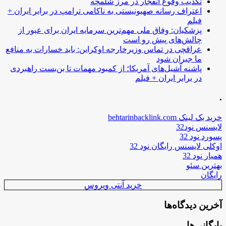
تکذیب وقوع انفجار در مرز شلمچه
اعتراف رسانه صهیونیستی به ناکامی ترامپ در برابر ایران +
فیلم
پزشکیان: وفاق ملی مهم‌ترین سرمایه ایران برای عبور از
چالش‌های پیش رو است
عراقچی در تماس وزیرخارجه اوکراین: باید خسارات به منافع
ما جبران شود
پاشنه آشیل‌های آمریکا؛ از کمبود مهمات تا بن‌بست راهبردی
در برابر ایران + فیلم
.
خرید بک لینک behtarinbacklink.com
لایسنس نود32
پسورد نود 32
اوکلی لایسنس رایگان نود 32
همیار نود 32
بهترین سئو
رایگان
خرید آنتی ویروس
آخرین دیدگاه‌ها
بایگانی‌ها