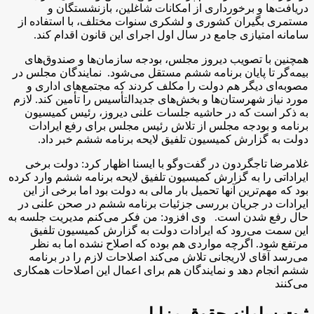
دریافت‌ها و برخورداری از امکانات شاغلین، بازنشستگان و
مستمری بگیران کشوری و لشکری سنوات مختلف، با استفاده از
سامانه امتیازی جامع در سال اول اجرای این قانون اقدام کند.
همچنین با تصویب دیروز مجلس، بودجه سازمان‌ها و صندوق‌های
بیمه‌گر تا پایان برنامه ششم مستقل می‌شود. نمایندگان مجلس در
مصوبه‌ای دیگر هم دولت را مکلف کردند که مجتمع‌های اداری و
مورد نیاز شهرستان‌ها و بخش‌های جدیدالتأسیس را تأمین کند. لازم
به ذکر است که در حاشیه جلسات علنی دیروز، رئیس کمیسیون
برنامه و بودجه مجلس از تلاش رئیس مجلس برای رفع ایرادات
دولت به گزارش کمیسیون تلفیق لایحه برنامه ششم خبر داد.
غلامرضا تاجگردون در گفت‌وگو با ایسنا اظهار کرد: دولت برخی
ایراداتی را به گزارش کمیسیون تلفیق لایحه برنامه ششم وارد کرده
بود که مهم‌ترین آنها تحمیل بار مالی به دولت بود اما برخی از این
ایرادات در جریان بررسی جزئیات برنامه ششم در صحن علنی در
حال رفع شدن است. وی افزود: من فکر می‌کنم مدیریت جلسه به
این سمت می‌رود که ایرادات دولت به گزارش کمیسیون تلفیق
مرتفع شود. اگرچه مواردی هم بوده که اصلاح نشده اما به نظر
می‌رسد آقای لاریجانی تلاش می‌کند اصلاحات لازم را در برنامه
ششم انجام دهد و نمایندگان هم برای اعمال این اصلاحات همکاری
می‌کنند
ثبت سامانه حقوق مزایا