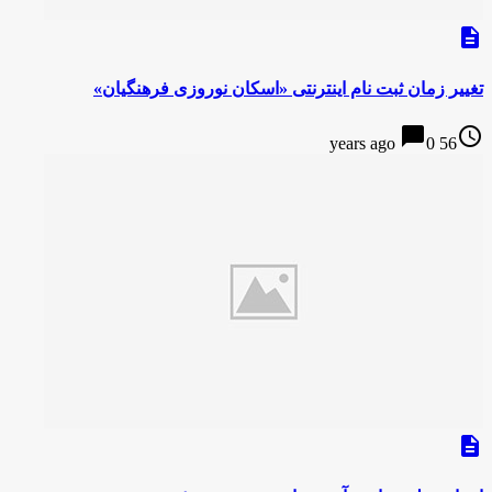
description
تغییر زمان ثبت نام اینترنتی «اسکان نوروزی فرهنگیان»
chat_bubble
access_time
0
56 years ago
description