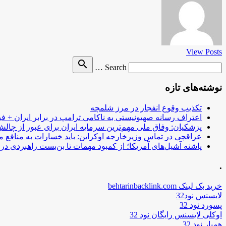
View Posts
Search
search
Search …
for
نوشته‌های تازه
تکذیب وقوع انفجار در مرز شلمچه
اعتراف رسانه صهیونیستی به ناکامی ترامپ در برابر ایران + فی
پزشکیان: وفاق ملی مهم‌ترین سرمایه ایران برای عبور از چا
عراقچی در تماس وزیرخارجه اوکراین: باید خسارات به منافع م
پاشنه آشیل‌های آمریکا؛ از کمبود مهمات تا بن‌بست راهبردی در ب
.
خرید بک لینک behtarinbacklink.com
لایسنس نود32
پسورد نود 32
اوکلی لایسنس رایگان نود 32
همیار نود 32