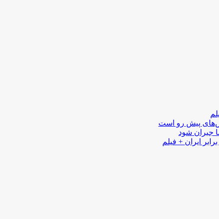
لم
لش‌های پیش رو است
ا جبران شود
رابر ایران + فیلم