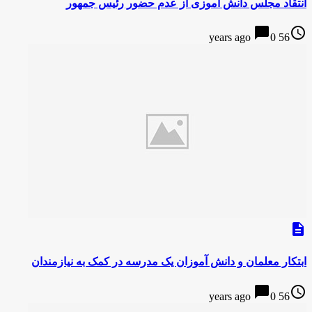
انتقاد مجلس دانش آموزی از عدم حضور رئیس جمهور
chat_bubble
access_time
0
56 years ago
description
ابتکار معلمان و دانش آموزان یک مدرسه در کمک به نیازمندان
chat_bubble
access_time
0
56 years ago