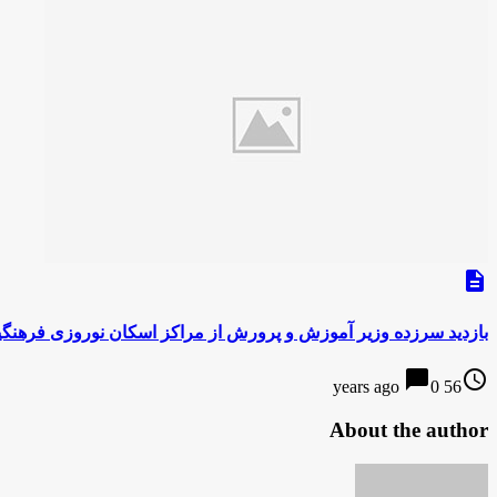
description
بازدید سرزده وزیر آموزش و پرورش از مراكز اسكان نوروزی فرهنگی
chat_bubble
access_time
0
56 years ago
About the author