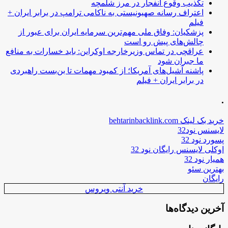
تکذیب وقوع انفجار در مرز شلمچه
اعتراف رسانه صهیونیستی به ناکامی ترامپ در برابر ایران +
فیلم
پزشکیان: وفاق ملی مهم‌ترین سرمایه ایران برای عبور از
چالش‌های پیش رو است
عراقچی در تماس وزیرخارجه اوکراین: باید خسارات به منافع
ما جبران شود
پاشنه آشیل‌های آمریکا؛ از کمبود مهمات تا بن‌بست راهبردی
در برابر ایران + فیلم
.
خرید بک لینک behtarinbacklink.com
لایسنس نود32
پسورد نود 32
اوکلی لایسنس رایگان نود 32
همیار نود 32
بهترین سئو
رایگان
خرید آنتی ویروس
آخرین دیدگاه‌ها