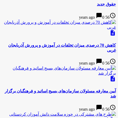
حقوق جدید
chat_bubble
access_time
0
56 years ago
description
کاهش 70 درصدی میزان تخلفات در آموزش و پرورش آذربایجان
غربی
chat_bubble
access_time
0
56 years ago
description
آیین معارفه مسئولان سازمان‌های بسیج اساتید و فرهنگیان برگزار
شد
chat_bubble
access_time
0
56 years ago