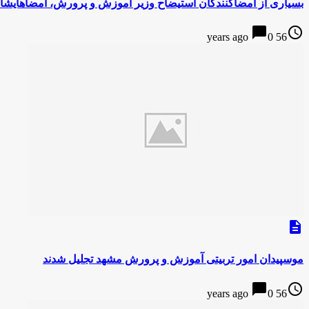
بسیاری از امضاکنندگان استیضاح وزیر آموزش و پرورش، امضاهایشان
chat_bubble
access_time
0
56 years ago
description
موسپیدان امور تربیتی آموزش و پرورش مشهد تجلیل شدند
chat_bubble
access_time
0
56 years ago