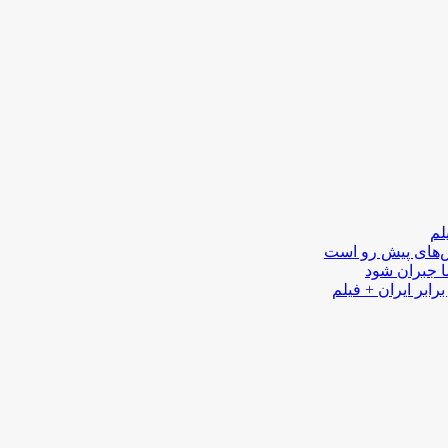
لم
لش‌های پیش رو است
ا جبران شود
رابر ایران + فیلم