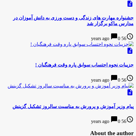
description
جشنواره مهارت های زندگی و دست ورزی به دانش آموزان در
مدارس ماکو برگزار شد
chat_bubble
access_time
0
56 years ago
description
جزییات نحوه احتساب سوابق پاره وقت فرهنگیان !
chat_bubble
access_time
0
56 years ago
description
پیام وزیر آموزش و پرورش به مناسبت سالروز تشکیل گزینش
chat_bubble
access_time
0
56 years ago
About the author