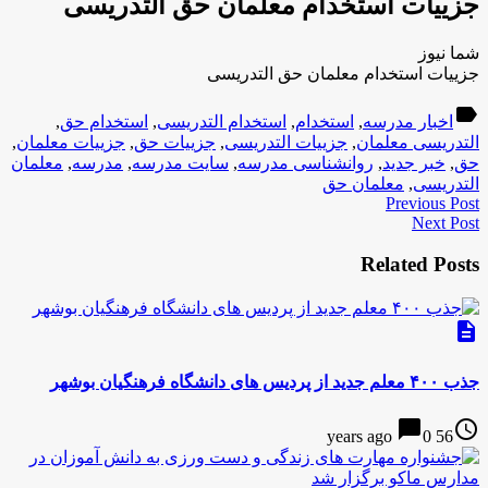
جزییات استخدام معلمان حق التدریسی
شما نیوز
جزییات استخدام معلمان حق التدریسی
label
اخبار مدرسه
,
استخدام
,
استخدام التدریسی
,
استخدام حق
,
التدریسی معلمان
,
جزییات التدریسی
,
جزییات حق
,
جزییات معلمان
,
حق
,
خبر جدید
,
روانشناسی مدرسه
,
سایت مدرسه
,
مدرسه
,
معلمان
التدریسی
,
معلمان حق
Previous Post
Next Post
Related Posts
description
جذب ۴۰۰ معلم جدید از پردیس های دانشگاه فرهنگیان بوشهر
chat_bubble
access_time
0
56 years ago