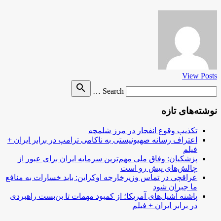
View Posts
Search
search
Search …
for
نوشته‌های تازه
تکذیب وقوع انفجار در مرز شلمچه
اعتراف رسانه صهیونیستی به ناکامی ترامپ در برابر ایران +
فیلم
پزشکیان: وفاق ملی مهم‌ترین سرمایه ایران برای عبور از
چالش‌های پیش رو است
عراقچی در تماس وزیرخارجه اوکراین: باید خسارات به منافع
ما جبران شود
پاشنه آشیل‌های آمریکا؛ از کمبود مهمات تا بن‌بست راهبردی
در برابر ایران + فیلم