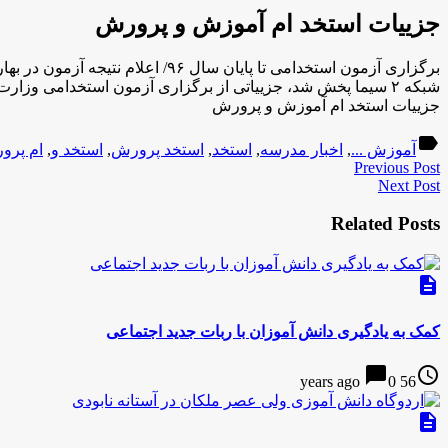
جزییات استخد ام آموزش و پرورش
شبکه ۲ سیما پخش شد، جزییاتی از برگزاری آزمون استخدامی وزارت آموزش و پرورش در سال ۹۶ را اعلام کرد. انصاری […]
جزییات استخد ام آموزش و پرورش
label
آموزش ...
,
اخبار مدرسه
,
استخد
,
استخد پرورش
,
استخد و
,
ام پرو
Previous Post
Next Post
Related Posts
description
کمک به یادگیری دانش آموزان با ربات جدید اجتماعی
chat_bubble
access_time
0
56 years ago
description