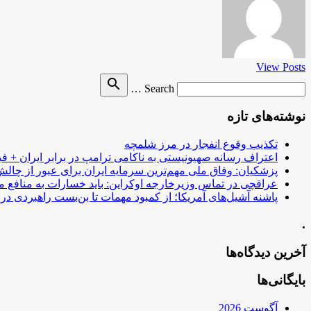
View Posts
Search
search
Search …
for
نوشته‌های تازه
تکذیب وقوع انفجار در مرز شلمچه
اعتراف رسانه صهیونیستی به ناکامی ترامپ در برابر ایران + فی
پزشکیان: وفاق ملی مهم‌ترین سرمایه ایران برای عبور از چا
عراقچی در تماس وزیرخارجه اوکراین: باید خسارات به منافع م
پاشنه آشیل‌های آمریکا؛ از کمبود مهمات تا بن‌بست راهبردی در ب
.
آخرین دیدگاه‌ها
بایگانی‌ها
آگوست 2026