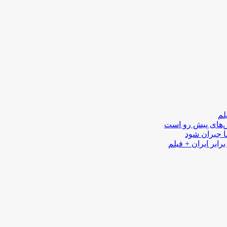
لم
لش‌های پیش رو است
ا جبران شود
رابر ایران + فیلم