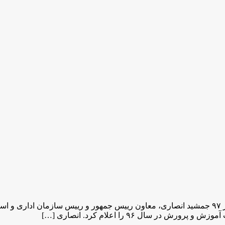
برگزاری آزمون استخدامی تا پایان سال ۹۶/ اعلام نتیجه آزمون در بهار ۹۷ جمشید انصاری، معاون ری