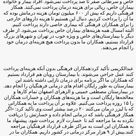
خاص و سرطانی صفر تا صد پرداخت نمی‌شود. افراد بیمار و خانواده
بیماران خاص، ریالی برای هزینه درمان پرداخت نمی‌کنند. همکار
فرهنگی داریم که بیش از ۶۰۰ میلیون تومان هزینه درمانش بوده که
ما آن را پرداخت کردیم. دنبال این هستیم تا هزینه دارو‌های خارجی
را برای همکاران فرهنگی که بیماری خاصی دارند پرداخت کنیم.
البته امسال همه هزینه‌های بیماران خاص پرداخت می‌شود. از طرف
دیگر با بیمارستان‌های خاص و ویژه خوب در تهران و شهر‌های بزرگ
قرارداد بستیم، همکاران ما بدون پرداخت هیچ هزینه‌ای درمان خود
را انجام می‌دهند.
عبدالکریمی تأکید کرد:همکاران فرهنگی بدون آنکه هزینه‌ای پرداخت
کنند عمل جراحی می‌شوند. با بیمارستان رویان هم قرارداد بستیم
که همکاران ما اگر برنامه برای درمان نازایی داشته باشند این
بیمارستان به طور رایگان اقدام های درمانی فرهنگیان را انجام دهد.
در بیمارستان مصطفی خمینی و الزهرای اصفهان تمام کارها و
معالجه‌ها رایگان است و ما هزینه‌های همکاران و خسارات همکاران
را ۱۵ روزه پرداخت می‌کنیم. علاوه بر آن پرداخت ما به همکارانی
که با لیزر درمان می‌کنند ۲۰ درصد بیشتر است.وی تأکید کرد: «اگر
همکار فرهنگی باشد که درمانی انجام داده و خسارتش را دریافت
نکرده به ما مراجعه کند تا خسارت لازم پرداخت شود. پیشنهاد ما
به همکاران این است به مراکز طرف قرارداد فرهنگیان مراجعه
کنند.بیش از ۹ هزار مرکز درمانی در کشور داریم. همکاران ما در