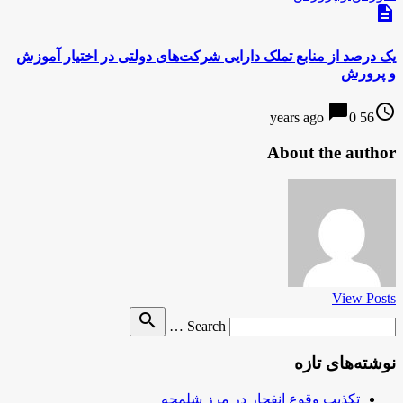
description
یک درصد از منابع تملک دارایی شرکت‌های دولتی در اختیار آموزش
و پرورش
chat_bubble
access_time
0
56 years ago
About the author
View Posts
Search
search
Search …
for
نوشته‌های تازه
تکذیب وقوع انفجار در مرز شلمچه