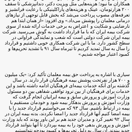
همکاران ما نبود؛ هزینه‌هایی مثل ویزیت دکتر، دندانپزشکی تا سقف
۲۰۰ هزارتومان، عینک و هزینه‌های پاراکلینیکی با رعایت فرانشیز و
تعرفه‌های مصوب پرداخت می‌شد که بخش قابل توجهی از نیازهای
درمانی معلمان را پوشش می‌داد.» وی افزود: «از همان ابتدا هم
نارضایتی و شکایت و اعتراض به برخی خدمات ارائه شده از سوی
شرکت بیمه ایران که با ما قرارداد داشت به گوش می‌رسید. شرکت
بیمه ایران شرکت دولتی است که شعب و نمایندگی فراوانی در
سطح کشور دارد. ما با این شرکت همکاری خوبی داشتیم و قرارداد
را سال به سال تمدید کردیم تا تیرماه سال ۹۱ با تشدید تحریم‌ها و
کمبود اعتبار مواجه شدیم.»
سیاری با اشاره به پرداخت حق بیمه معلمان تأکید کرد: «یک میلیون
و ۷۰۰ هزار نفرتحت پوشش بیمه فرهنگیان قرار دارند. در سال
گذشته برای آنکه خدمات بیمه‌ای فرهنگیان ادامه داشته باشد و این
خدمات برای فرهنگیان از بین نرود توافقی شفاهی بین دو مسئول
وزارت آموزش و پرورش سابق و بیمه ایرانیان انجام گرفت که
وزارت آموزش و پرورش بدهکار بیمه شود و خودمان مستقیم با
بیمه در ارتباط باشیم. سال ۹۳ که می‌خواستیم قرارداد جدید را با
بیمه امضا کنیم آنها قرارداد جدید را امضا نکردند، بدنه بیمه ایران در
سال ۹۲ تغییر کرد و مدیران جدید هم بر این باور بودند که باید وزارت
آموزش و پرورش بدهی خود را به بیمه بپردازد تا آنها بتوانند قرارداد
جدید ببندند. آن سال به دلیل تحریم‌ها و کمبود بودجه نتوانستیم