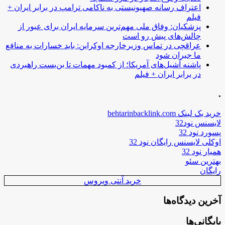
اعتراف رسانه صهیونیستی به ناکامی ترامپ در برابر ایران +
فیلم
پزشکیان: وفاق ملی مهم‌ترین سرمایه ایران برای عبور از
چالش‌های پیش رو است
عراقچی در تماس وزیرخارجه اوکراین: باید خسارات به منافع
ما جبران شود
پاشنه آشیل‌های آمریکا؛ از کمبود مهمات تا بن‌بست راهبردی
در برابر ایران + فیلم
.
خرید بک لینک behtarinbacklink.com
لایسنس نود32
پسورد نود 32
اوکلی لایسنس رایگان نود 32
همیار نود 32
بهترین سئو
رایگان
خرید آنتی ویروس
آخرین دیدگاه‌ها
بایگانی‌ها