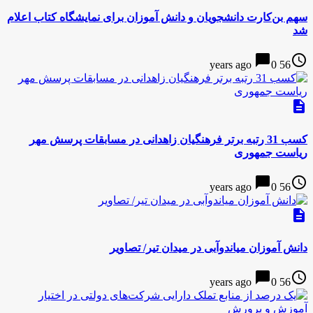
سهم بن‌کارت دانشجویان و دانش آموزان برای نمایشگاه کتاب اعلام
شد
chat_bubble
access_time
0
56 years ago
description
کسب 31 رتبه برتر فرهنگیان زاهدانی در مسابقات پرسش مهر
ریاست جمهوری
chat_bubble
access_time
0
56 years ago
description
دانش آموزان میاندوآبی در میدان تیر/ تصاویر
chat_bubble
access_time
0
56 years ago