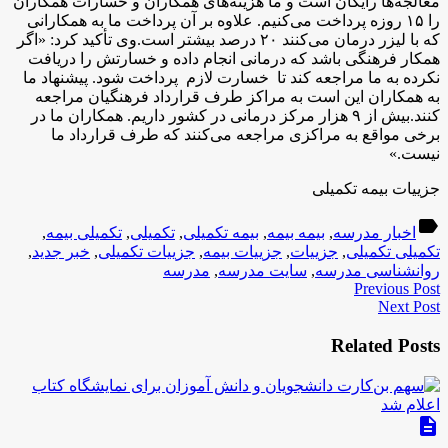
معالجه‌ها رایگان است و ما هزینه‌های همکاران و خسارات همکاران
را ۱۵ روزه پرداخت می‌کنیم. علاوه بر آن پرداخت ما به همکارانی
که با لیزر درمان می‌کنند ۲۰ درصد بیشتر است.وی تأکید کرد: «اگر
همکار فرهنگی باشد که درمانی انجام داده و خسارتش را دریافت
نکرده به ما مراجعه کند تا خسارت لازم پرداخت شود. پیشنهاد ما
به همکاران این است به مراکز طرف قرارداد فرهنگیان مراجعه
کنند.بیش از ۹ هزار مرکز درمانی در کشور داریم. همکاران ما در
برخی مواقع به مراکزی مراجعه می‌کنند که طرف قرارداد ما
نیست.»
جزییات بیمه تکمیلی
label
اخبار مدرسه
,
بیمه بیمه
,
بیمه تکمیلی
,
تکمیلی
,
تکمیلی بیمه
,
تکمیلی تکمیلی
,
جزییات
,
جزییات بیمه
,
جزییات تکمیلی
,
خبر جدید
,
روانشناسی مدرسه
,
سایت مدرسه
,
مدرسه
Previous Post
Next Post
Related Posts
description