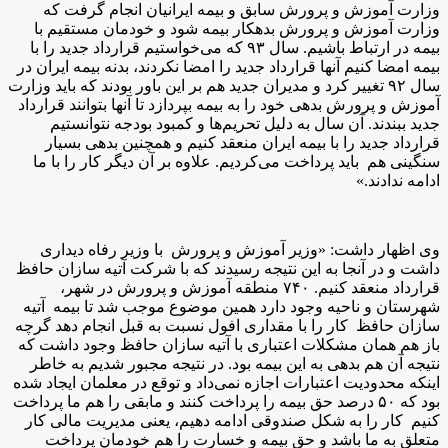
وزارت آموزش و پرورش سابق و بیمه ایرانیان انجام گرفت که
وزارت آموزش و پرورش بدهکار بیمه شود و خودمان مستقیم با
بیمه در ارتباط باشیم. سال ۹۳ که می‌خواستیم قرارداد جدید را با
بیمه امضا کنیم آنها قرارداد جدید را امضا نکردند، بدنه بیمه ایران در
سال ۹۲ تغییر کرد و مدیران جدید هم بر این باور بودند که باید وزارت
آموزش و پرورش بدهی خود را به بیمه بپردازد تا آنها بتوانند قرارداد
جدید ببندند. آن سال به دلیل تحریم‌ها و کمبود بودجه نتوانستیم
قرارداد جدید را با بیمه ایران منعقد کنیم و همچنین بدهی بسیار
سنگینی هم باید پرداخت می‌کردیم. علاوه بر آن دیگر کار را با ما
ادامه ندادند.»
وی اظهار داشت: «وزیر آموزش و پرورش با وزیر رفاه دیداری
داشت و در آنجا به این نتیجه رسیدند که با شرکت آتیه سازان حافظ
قرارداد منعقد کنیم. ۷۴۰ منطقه آموزش و پرورش در شهر،
شهرستان و ناحیه وجود دارد همین موضوع موجب شد تا بیمه آتیه
سازان حافظ کار را با مقداری افول نسبت به قبل انجام دهد گرچه
باز هم همان مشکلات اعتباری با آتیه سازان حافظ وجود داشت که
نتیجه آن هم بدهی به این بیمه بود. در نتیجه مجبور شدیم به خاطر
اینکه محدودیت اعتبارات اجازه نمی‌داد و توقع در معلمان ایجاد شده
بود که ۵۰ درصد حق بیمه را پرداخت کنند و مابقی را هم ما پرداخت
کنیم کار را به شکل صندوقی ادامه دهیم، یعنی مدیریت مالی کار
متعلق به ما باشد و حق بیمه و خسارت را هم خودمان پرداخت