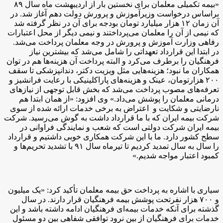
«بیمه تکمیلی معلمان برای نخستین بار از اردیبهشت ماه سال ۸۹
براساس درخواست وزیرآموزش و پرورش دولت دهم آغاز شد. در
آن زمان ۱۲ هزار میلیارد تومان بودجه برای آن در نظر گرفته شد
که نیمی از آن را معلمان می‌پرداختند و نیمی دیگر از محل اعتبارات
رفاهی وزارت آموزش و پرورش در وجه معلمان پرداخت می‌شد.
در ابتدا این قرارداد تعهداتی را شامل می‌شد که بیشترین نیاز
فرهنگیان را برطرف می‌کرد و البته پرداخت آن هزینه‌ها هم در توان
همکاران ما نبود؛ هزینه‌هایی مثل ویزیت دکتر، دندانپزشکی تا سقف
۲۰۰ هزارتومان، عینک و هزینه‌های پاراکلینیکی با رعایت فرانشیز و
تعرفه‌های مصوب پرداخت می‌شد که بخش قابل توجهی از نیازهای
درمانی معلمان را پوشش می‌داد.» وی افزود: «از همان ابتدا هم
نارضایتی و شکایت و اعتراض به برخی خدمات ارائه شده از سوی
شرکت بیمه ایران که با ما قرارداد داشت به گوش می‌رسید. شرکت
بیمه ایران شرکت دولتی است که شعب و نمایندگی فراوانی در
سطح کشور دارد. ما با این شرکت همکاری خوبی داشتیم و قرارداد
را سال به سال تمدید کردیم تا تیرماه سال ۹۱ با تشدید تحریم‌ها و
کمبود اعتبار مواجه شدیم.»
سیاری با اشاره به پرداخت حق بیمه معلمان تأکید کرد: «یک میلیون
و ۷۰۰ هزار نفرتحت پوشش بیمه فرهنگیان قرار دارند. در سال
گذشته برای آنکه خدمات بیمه‌ای فرهنگیان ادامه داشته باشد و این
خدمات برای فرهنگیان از بین نرود توافقی شفاهی بین دو مسئول