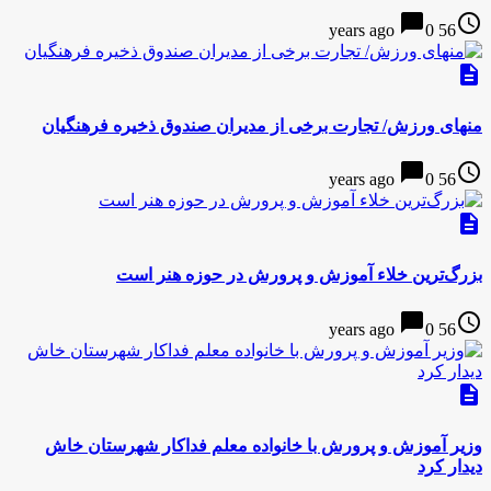
chat_bubble
access_time
0
56 years ago
description
منهای ورزش/ تجارت برخی از مدیران صندوق ذخیره فرهنگیان
chat_bubble
access_time
0
56 years ago
description
بزرگ‌ترین خلاء آموزش و پرورش در حوزه هنر است
chat_bubble
access_time
0
56 years ago
description
وزیر آموزش و پرورش با خانواده معلم فداکار شهرستان خاش
دیدار کرد