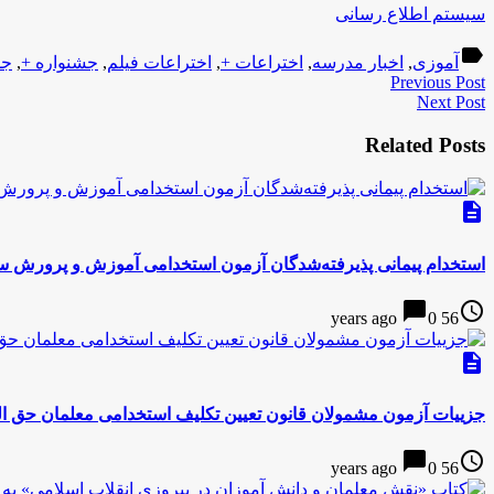
سیستم اطلاع رسانی
label
آموزی
,
اخبار مدرسه
,
اختراعات +
,
اختراعات فیلم
,
جشنواره +
,
جش
Previous Post
Next Post
Related Posts
description
استخدام پیمانی پذیرفته‌شدگان آزمون استخدامی آموزش و پرورش سال
chat_bubble
access_time
0
56 years ago
description
جزییات آزمون مشمولان قانون تعیین تکلیف استخدامی معلمان حق ال
chat_bubble
access_time
0
56 years ago