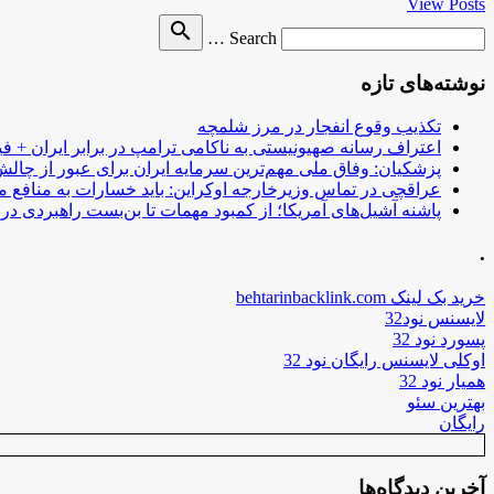
View Posts
Search
search
Search …
for
نوشته‌های تازه
تکذیب وقوع انفجار در مرز شلمچه
اعتراف رسانه صهیونیستی به ناکامی ترامپ در برابر ایران + فی
پزشکیان: وفاق ملی مهم‌ترین سرمایه ایران برای عبور از چا
عراقچی در تماس وزیرخارجه اوکراین: باید خسارات به منافع م
پاشنه آشیل‌های آمریکا؛ از کمبود مهمات تا بن‌بست راهبردی در ب
.
خرید بک لینک behtarinbacklink.com
لایسنس نود32
پسورد نود 32
اوکلی لایسنس رایگان نود 32
همیار نود 32
بهترین سئو
رایگان
آخرین دیدگاه‌ها