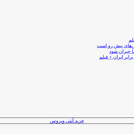
لم
لش‌های پیش رو است
ا جبران شود
رابر ایران + فیلم
خرید آنتی ویروس