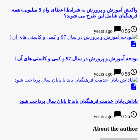
واکنش آموزش و پرورش به شرایط اعطای وام 5 میلیونی/ همه
فرهنگیان شامل این طرح می شوند؟
chat_bubble
access_time
0
56 years ago
description
بودجه آموزش و پرورش در سال 97 و کمی و کاستی های آن !
chat_bubble
access_time
0
56 years ago
description
پاداش پایان خدمت فرهنگیان باید تا پایان سال پرداخت شود
chat_bubble
access_time
0
56 years ago
About the author