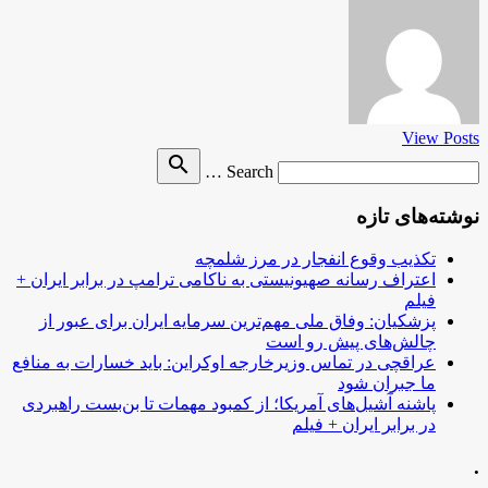
View Posts
Search
search
Search …
for
نوشته‌های تازه
تکذیب وقوع انفجار در مرز شلمچه
اعتراف رسانه صهیونیستی به ناکامی ترامپ در برابر ایران +
فیلم
پزشکیان: وفاق ملی مهم‌ترین سرمایه ایران برای عبور از
چالش‌های پیش رو است
عراقچی در تماس وزیرخارجه اوکراین: باید خسارات به منافع
ما جبران شود
پاشنه آشیل‌های آمریکا؛ از کمبود مهمات تا بن‌بست راهبردی
در برابر ایران + فیلم
.