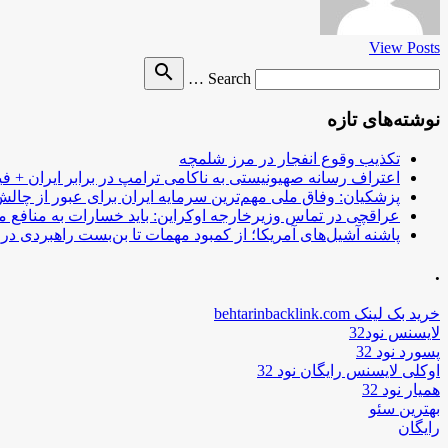
View Posts
Search
search
Search …
for
نوشته‌های تازه
تکذیب وقوع انفجار در مرز شلمچه
اعتراف رسانه صهیونیستی به ناکامی ترامپ در برابر ایران + فی
پزشکیان: وفاق ملی مهم‌ترین سرمایه ایران برای عبور از چا
عراقچی در تماس وزیرخارجه اوکراین: باید خسارات به منافع م
پاشنه آشیل‌های آمریکا؛ از کمبود مهمات تا بن‌بست راهبردی در ب
.
خرید بک لینک behtarinbacklink.com
لایسنس نود32
پسورد نود 32
اوکلی لایسنس رایگان نود 32
همیار نود 32
بهترین سئو
رایگان