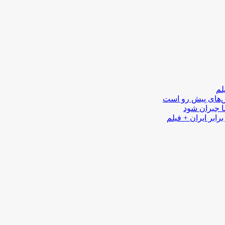
لم
لش‌های پیش رو است
ا جبران شود
رابر ایران + فیلم