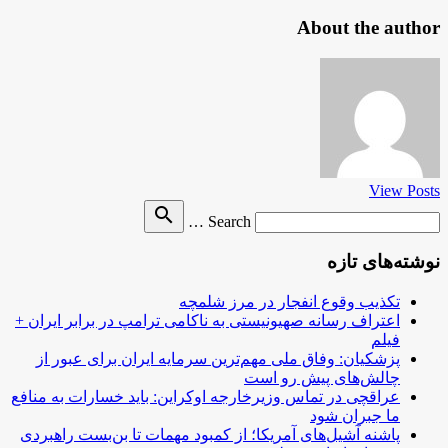
About the author
View Posts
Search
search
Search …
for
نوشته‌های تازه
تکذیب وقوع انفجار در مرز شلمچه
اعتراف رسانه صهیونیستی به ناکامی ترامپ در برابر ایران +
فیلم
پزشکیان: وفاق ملی مهم‌ترین سرمایه ایران برای عبور از
چالش‌های پیش رو است
عراقچی در تماس وزیرخارجه اوکراین: باید خسارات به منافع
ما جبران شود
پاشنه آشیل‌های آمریکا؛ از کمبود مهمات تا بن‌بست راهبردی