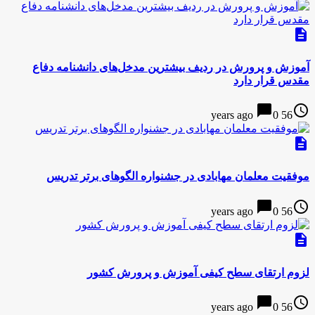
description
آموزش و پرورش در ردیف بیشترین مدخل‌های دانشنامه دفاع
مقدس قرار دارد
chat_bubble
access_time
0
56 years ago
description
موفقیت معلمان مهابادی در جشنواره الگوهای برتر تدریس
chat_bubble
access_time
0
56 years ago
description
لزوم ارتقای سطح کیفی آموزش و پرورش کشور
chat_bubble
access_time
0
56 years ago