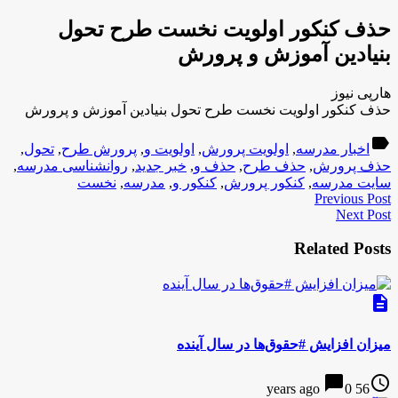
حذف کنکور اولویت نخست طرح تحول
بنیادین آموزش و پرورش
هارپی نیوز
حذف کنکور اولویت نخست طرح تحول بنیادین آموزش و پرورش
label
اخبار مدرسه
,
اولویت پرورش
,
اولویت و
,
پرورش طرح
,
تحول
,
حذف پرورش
,
حذف طرح
,
حذف و
,
خبر جدید
,
روانشناسی مدرسه
,
سایت مدرسه
,
کنکور پرورش
,
کنکور و
,
مدرسه
,
نخست
Previous Post
Next Post
Related Posts
description
میزان افزایش #حقوق‌ها در سال آینده
chat_bubble
access_time
0
56 years ago