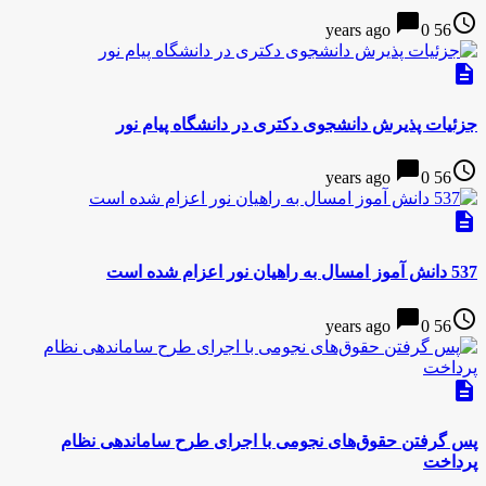
chat_bubble
access_time
0
56 years ago
description
جزئیات پذیرش دانشجوی دکتری در دانشگاه پیام نور
chat_bubble
access_time
0
56 years ago
description
537 دانش آموز امسال به راهیان نور اعزام شده‌ است
chat_bubble
access_time
0
56 years ago
description
پس گرفتن حقوق‌های نجومی با اجرای طرح ساماندهی نظام
پرداخت