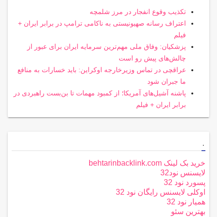
تکذیب وقوع انفجار در مرز شلمچه
اعتراف رسانه صهیونیستی به ناکامی ترامپ در برابر ایران +
فیلم
پزشکیان: وفاق ملی مهم‌ترین سرمایه ایران برای عبور از
چالش‌های پیش رو است
عراقچی در تماس وزیرخارجه اوکراین: باید خسارات به منافع
ما جبران شود
پاشنه آشیل‌های آمریکا؛ از کمبود مهمات تا بن‌بست راهبردی در
برابر ایران + فیلم
.
خرید بک لینک behtarinbacklink.com
لایسنس نود32
پسورد نود 32
اوکلی لایسنس رایگان نود 32
همیار نود 32
بهترین سئو