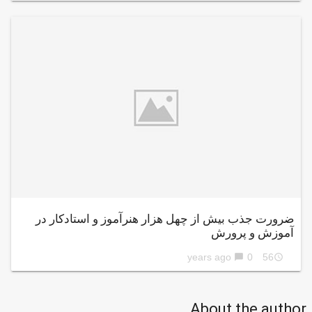
ضرورت جذب بیش از چهل هزار هنرآموز و استادکار در
آموزش و پرورش
0
56 years ago
chat_bubble
access_time
About the author