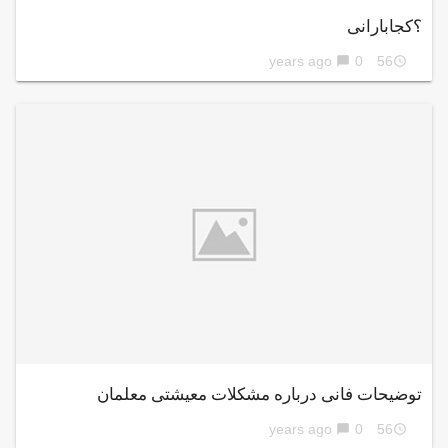
؟کجابارانی
0
56 years ago
chat_bubble
access_time
توضیحات فانی درباره مشکلات معیشتی معلمان
0
56 years ago
chat_bubble
access_time