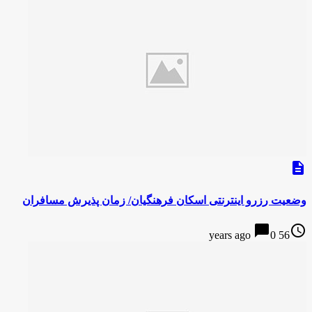
description
وضعیت رزرو اینترنتی اسکان فرهنگیان/ زمان پذیرش مسافران
chat_bubble
access_time
0
56 years ago