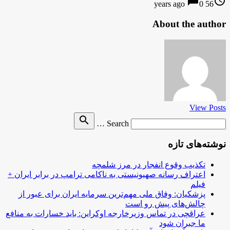
chat_bubble
access_time
0
56 years ago
About the author
View Posts
Search
search
Search …
for
نوشته‌های تازه
تکذیب وقوع انفجار در مرز شلمچه
اعتراف رسانه صهیونیستی به ناکامی ترامپ در برابر ایران +
فیلم
پزشکیان: وفاق ملی مهم‌ترین سرمایه ایران برای عبور از
چالش‌های پیش رو است
عراقچی در تماس وزیرخارجه اوکراین: باید خسارات به منافع
ما جبران شود