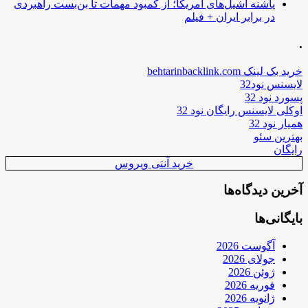
پاشنه آشیل‌های آمریکا؛ از کمبود مهمات تا بن‌بست راهبردی
در برابر ایران + فیلم
.
خرید بک لینک behtarinbacklink.com
لایسنس نود32
پسورد نود 32
اوکلی لایسنس رایگان نود 32
همیار نود 32
بهترین سئو
رایگان
خرید آنتی ویروس
آخرین دیدگاه‌ها
بایگانی‌ها
آگوست 2026
جولای 2026
ژوئن 2026
فوریه 2026
ژانویه 2026