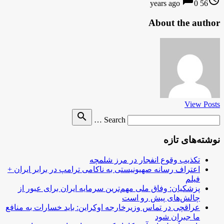
chat_bubble
access_time
0
56 years ago
About the author
View Posts
Search
search
Search …
for
نوشته‌های تازه
تکذیب وقوع انفجار در مرز شلمچه
اعتراف رسانه صهیونیستی به ناکامی ترامپ در برابر ایران +
فیلم
پزشکیان: وفاق ملی مهم‌ترین سرمایه ایران برای عبور از
چالش‌های پیش رو است
عراقچی در تماس وزیرخارجه اوکراین: باید خسارات به منافع
ما جبران شود