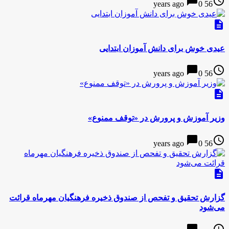
chat_bubble
access_time
0
56 years ago
description
عیدی خوش برای دانش آموزان ابتدایی
chat_bubble
access_time
0
56 years ago
description
وزیر آموزش و پرورش در «توقف ممنوع»
chat_bubble
access_time
0
56 years ago
description
گزارش تحقیق و تفحص از صندوق ذخیره فرهنگیان مهرماه قرائت
می‌شود