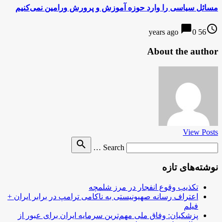
مسائل سیاسی را وارد حوزه آموزش و پرورش ورامین نمی‌کنیم
chat_bubble
access_time
0
56 years ago
About the author
View Posts
Search
search
Search …
for
نوشته‌های تازه
تکذیب وقوع انفجار در مرز شلمچه
اعتراف رسانه صهیونیستی به ناکامی ترامپ در برابر ایران +
فیلم
پزشکیان: وفاق ملی مهم‌ترین سرمایه ایران برای عبور از