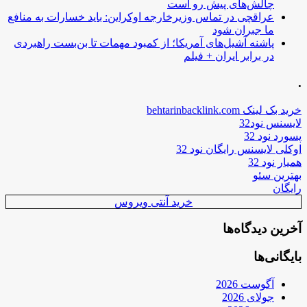
چالش‌های پیش رو است
عراقچی در تماس وزیرخارجه اوکراین: باید خسارات به منافع
ما جبران شود
پاشنه آشیل‌های آمریکا؛ از کمبود مهمات تا بن‌بست راهبردی
در برابر ایران + فیلم
.
خرید بک لینک behtarinbacklink.com
لایسنس نود32
پسورد نود 32
اوکلی لایسنس رایگان نود 32
همیار نود 32
بهترین سئو
رایگان
خرید آنتی ویروس
آخرین دیدگاه‌ها
بایگانی‌ها
آگوست 2026
جولای 2026