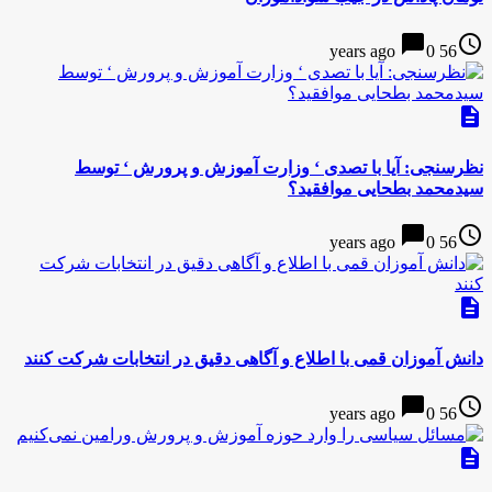
chat_bubble
access_time
0
56 years ago
description
نظرسنجى: آیا با تصدى ‘ وزارت آموزش و پرورش ‘ توسط
سیدمحمد بطحایى موافقید؟
chat_bubble
access_time
0
56 years ago
description
دانش آموزان قمی با اطلاع و آگاهی دقیق در انتخابات شرکت کنند
chat_bubble
access_time
0
56 years ago
description