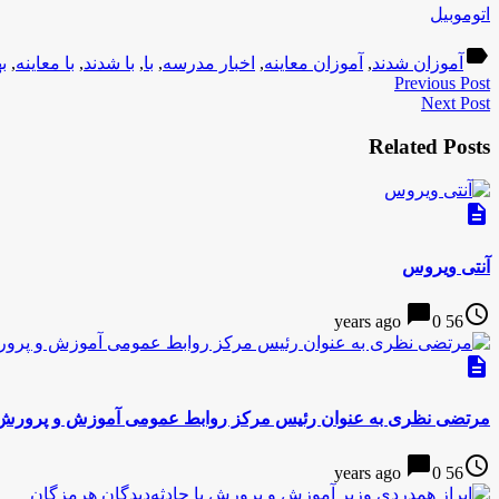
اتوموبیل
label
آموزان شدند
,
آموزان معاینه
,
اخبار مدرسه
,
با
,
با شدند
,
با معاینه
,
ب
Previous Post
Next Post
Related Posts
description
آنتی ویروس
chat_bubble
access_time
0
56 years ago
description
مرتضی نظری به عنوان رئیس مرکز روابط عمومی آموزش و پرور
chat_bubble
access_time
0
56 years ago