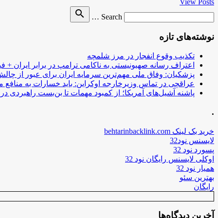
View Posts
Search
search
Search …
for
نوشته‌های تازه
تکذیب وقوع انفجار در مرز شلمچه
اعتراف رسانه صهیونیستی به ناکامی ترامپ در برابر ایران + فی
پزشکیان: وفاق ملی مهم‌ترین سرمایه ایران برای عبور از چا
عراقچی در تماس وزیرخارجه اوکراین: باید خسارات به منافع م
پاشنه آشیل‌های آمریکا؛ از کمبود مهمات تا بن‌بست راهبردی در ب
.
خرید بک لینک behtarinbacklink.com
لایسنس نود32
پسورد نود 32
اوکلی لایسنس رایگان نود 32
همیار نود 32
بهترین سئو
رایگان
آخرین دیدگاه‌ها