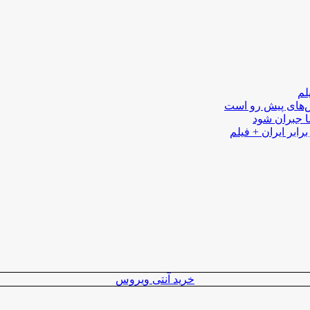
لم
لش‌های پیش رو است
ا جبران شود
رابر ایران + فیلم
خرید آنتی ویروس