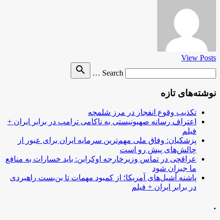
View Posts
Search
search
Search …
for
نوشته‌های تازه
تکذیب وقوع انفجار در مرز شلمچه
اعتراف رسانه صهیونیستی به ناکامی ترامپ در برابر ایران +
فیلم
پزشکیان: وفاق ملی مهم‌ترین سرمایه ایران برای عبور از
چالش‌های پیش رو است
عراقچی در تماس وزیرخارجه اوکراین: باید خسارات به منافع
ما جبران شود
پاشنه آشیل‌های آمریکا؛ از کمبود مهمات تا بن‌بست راهبردی
در برابر ایران + فیلم
.