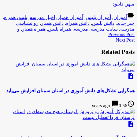
میهن دانلود
label
آموزان
,
آموزان پلیس
,
آموزان همیار
,
اخبار مدرسه
,
پلیس همراه
,
خبر جدید
,
دانش پلیس
,
دانش همراه
,
دانش همیار
,
روانشناسی
مدرسه
,
سایت مدرسه
,
مدرسه
,
همراه پلیس
,
همراه همیار
,
و
Previous Post
Next Post
Related Posts
description
همگرایی تشکل‌های دانش آموزی در استان سمنان افزایش می‌یابد
chat_bubble
access_time
0
56 years ago
description