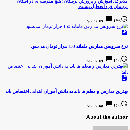
مدیرکل آموزش و پرورش لرستان: هیچ مدرسه‌ای در استان
لرستان فردا تعطیل نیست
chat_bubble
access_time
0
56 years ago
description
نرخ سرویس مدارس ماهانه 150 هزار تومان می‌شود
chat_bubble
access_time
0
56 years ago
description
بهترین مدارس و معلم ها باید به دانش آموزان ابتدایی اختصاص یابد
chat_bubble
access_time
0
56 years ago
About the author