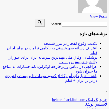
View Posts
Search
search
Search …
for
نوشته‌های تازه
تکذیب وقوع انفجار در مرز شلمچه
اعتراف رسانه صهیونیستی به ناکامی ترامپ در برابر ایران +
فیلم
پزشکیان: وفاق ملی مهم‌ترین سرمایه ایران برای عبور از
چالش‌های پیش رو است
عراقچی در تماس وزیرخارجه اوکراین: باید خسارات به منافع
ما جبران شود
پاشنه آشیل‌های آمریکا؛ از کمبود مهمات تا بن‌بست راهبردی
در برابر ایران + فیلم
.
خرید بک لینک behtarinbacklink.com
لایسنس نود32
پسورد نود 32