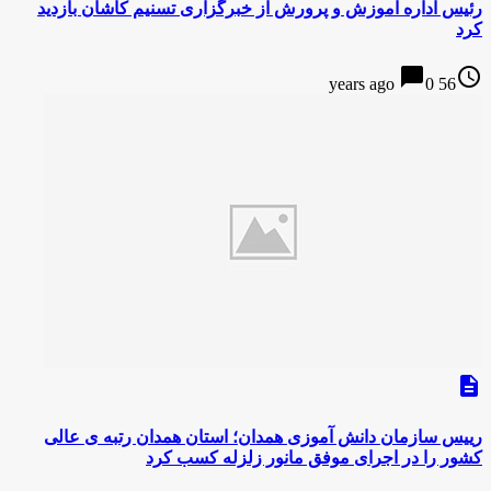
رئیس اداره آموزش و پرورش از خبرگزاری تسنیم کاشان بازدید
کرد
chat_bubble
access_time
0
56 years ago
description
رییس سازمان دانش آموزی همدان؛ استان همدان رتبه ی عالی
کشور را در اجرای موفق مانور زلزله کسب کرد