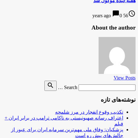
هفته آینده موکول شد
chat_bubble
access_time
0
56 years ago
About the author
View Posts
Search
search
Search …
for
نوشته‌های تازه
تکذیب وقوع انفجار در مرز شلمچه
اعتراف رسانه صهیونیستی به ناکامی ترامپ در برابر ایران +
فیلم
پزشکیان: وفاق ملی مهم‌ترین سرمایه ایران برای عبور از
چالش‌های پیش رو است