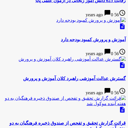
رقابت 625 دانش آموز زنجانی در آزمون علمی پایا
chat_bubble
access_time
0
56 years ago
description
آموزش و پرورش کمبود بودجه دارد
chat_bubble
access_time
0
56 years ago
description
گسترش عدالت آموزشی راهبرد کلان آموزش و پرورش
chat_bubble
access_time
0
56 years ago
description
قرائت گزارش تحقیق و تفحص از صندوق ذخیره فرهنگیان به دو