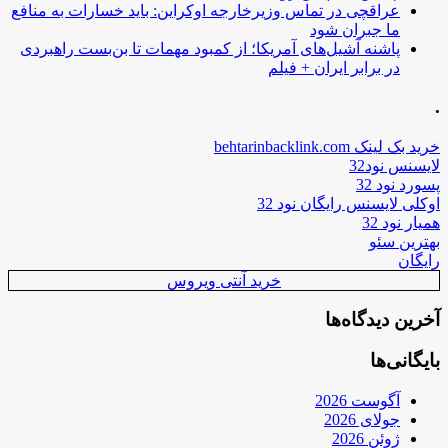
عراقچی در تماس وزیرخارجه اوکراین: باید خسارات به منافع
ما جبران شود
پاشنه آشیل‌های آمریکا؛ از کمبود مهمات تا بن‌بست راهبردی
در برابر ایران + فیلم
.
خرید بک لینک behtarinbacklink.com
لایسنس نود32
پسورد نود 32
اوکلی لایسنس رایگان نود 32
همیار نود 32
بهترین سئو
رایگان
خرید آنتی ویروس
آخرین دیدگاه‌ها
بایگانی‌ها
آگوست 2026
جولای 2026
ژوئن 2026