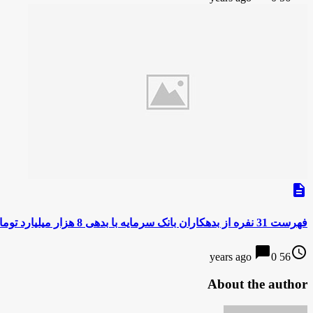
description
فهرست 31 نفره از بدهکاران بانک سرمایه با بدهی 8 هزار میلیارد تومان/بازداشت 42 نفر متهم در پرونده بانک سرمایه و صندوق ذخیره فرهنگیان
chat_bubble
access_time
0
56 years ago
About the author