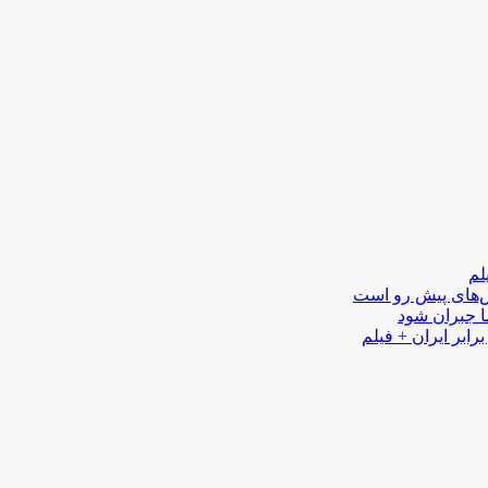
لم
لش‌های پیش رو است
ا جبران شود
رابر ایران + فیلم