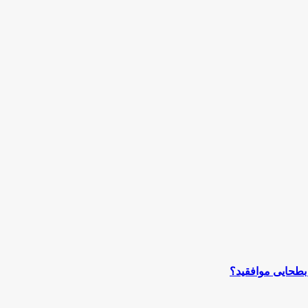
بطحایى موافقید؟