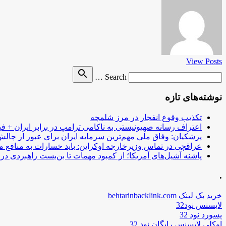
View Posts
Search
search
Search …
for
نوشته‌های تازه
تکذیب وقوع انفجار در مرز شلمچه
اعتراف رسانه صهیونیستی به ناکامی ترامپ در برابر ایران + فی
پزشکیان: وفاق ملی مهم‌ترین سرمایه ایران برای عبور از چا
عراقچی در تماس وزیرخارجه اوکراین: باید خسارات به منافع م
پاشنه آشیل‌های آمریکا؛ از کمبود مهمات تا بن‌بست راهبردی در ب
.
خرید بک لینک behtarinbacklink.com
لایسنس نود32
پسورد نود 32
اوکلی لایسنس رایگان نود 32