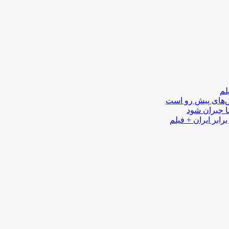
لم
لش‌های پیش رو است
ا جبران شود
رابر ایران + فیلم