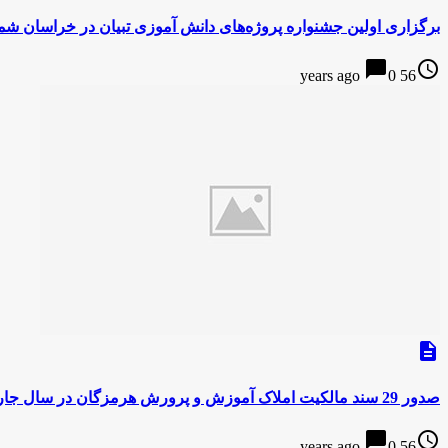
برگزاری اولین جشنواره پروژه‌های دانش آموزی تبیان در خراسان شم
chat_bubble
access_time
0
56 years ago
description
صدور 29 سند مالکیت املاک آموزش و پرورش هرمزگان در سال جاری
chat_bubble
access_time
0
56 years ago