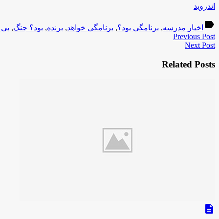
اندروید
label
اخبار مدرسه
,
برنامگی بود؟
,
برنامگی خواهد
,
برنده
,
بود؟ جنگ
,
بی 
Previous Post
Next Post
Related Posts
description