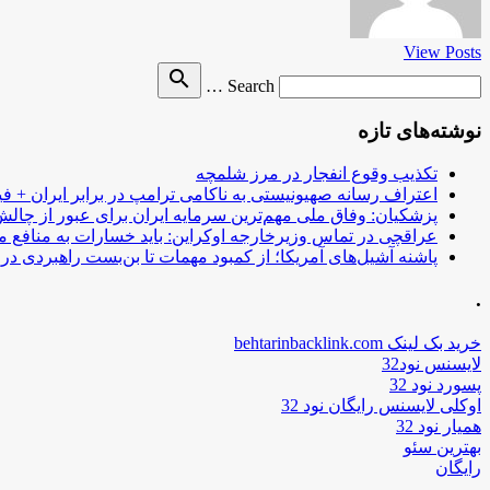
View Posts
Search
search
Search …
for
نوشته‌های تازه
تکذیب وقوع انفجار در مرز شلمچه
اعتراف رسانه صهیونیستی به ناکامی ترامپ در برابر ایران + فی
پزشکیان: وفاق ملی مهم‌ترین سرمایه ایران برای عبور از چا
عراقچی در تماس وزیرخارجه اوکراین: باید خسارات به منافع م
پاشنه آشیل‌های آمریکا؛ از کمبود مهمات تا بن‌بست راهبردی در ب
.
خرید بک لینک behtarinbacklink.com
لایسنس نود32
پسورد نود 32
اوکلی لایسنس رایگان نود 32
همیار نود 32
بهترین سئو
رایگان