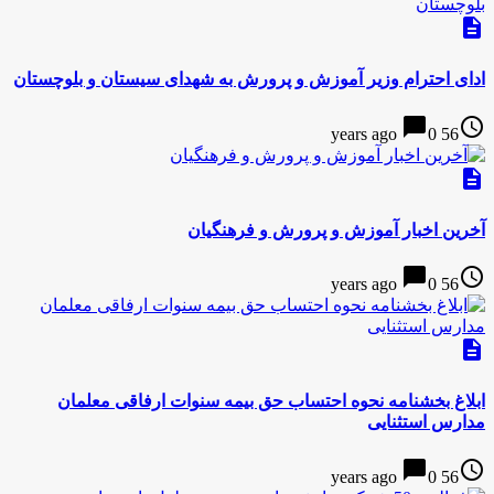
description
ادای احترام وزیر آموزش و پرورش به شهدای سیستان و بلوچستان
chat_bubble
access_time
0
56 years ago
description
آخرین اخبار آموزش و پرورش و فرهنگیان
chat_bubble
access_time
0
56 years ago
description
ابلاغ بخشنامه نحوه احتساب حق بیمه سنوات ارفاقی معلمان
مدارس استثنایی
chat_bubble
access_time
0
56 years ago