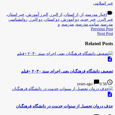
خبر اسلامی
label
اخبار مدرسه
,
از
,
از استان
,
از البرز
,
البرز آموزش
,
خبر استان
,
خبر البرز
,
خبر جدید
,
دو آموزش
,
دو استان
,
دو البرز
,
روانشناسی
مدرسه
,
سایت مدرسه
,
مدرسه
,
و
Previous Post
Next Post
Related Posts
description
تضعیف دانشگاه فرهنگیان یعنی اجرای سند ۲۰۳۰ +فیلم
chat_bubble
access_time
0
56 years ago
description
حذف دروان تحصیل از سنوات خدمت در دانشگاه فرهنگیان