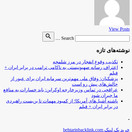
View Posts
Search
search
Search …
for
نوشته‌های تازه
تکذیب وقوع انفجار در مرز شلمچه
اعتراف رسانه صهیونیستی به ناکامی ترامپ در برابر ایران +
فیلم
پزشکیان: وفاق ملی مهم‌ترین سرمایه ایران برای عبور از
چالش‌های پیش رو است
عراقچی در تماس وزیرخارجه اوکراین: باید خسارات به منافع
ما جبران شود
پاشنه آشیل‌های آمریکا؛ از کمبود مهمات تا بن‌بست راهبردی
در برابر ایران + فیلم
.
خرید بک لینک behtarinbacklink.com