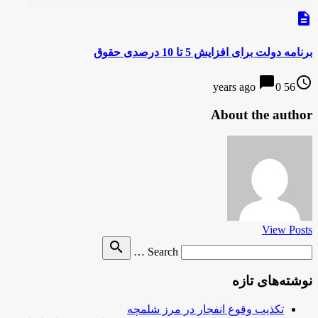
description
برنامه دولت برای افزایش 5 تا 10 درصدی حقوق
chat_bubble
access_time
0
56 years ago
About the author
View Posts
Search
search
Search …
for
نوشته‌های تازه
تکذیب وقوع انفجار در مرز شلمچه