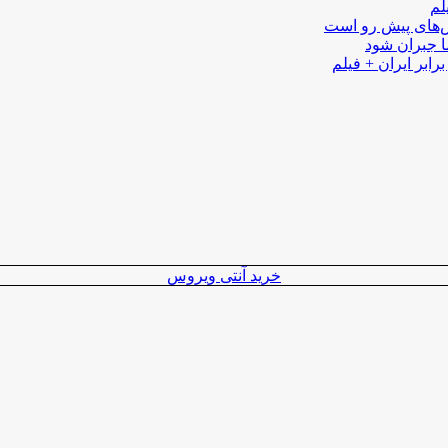
لم
لش‌های پیش رو است
ا جبران شود
رابر ایران + فیلم
خرید آنتی ویروس