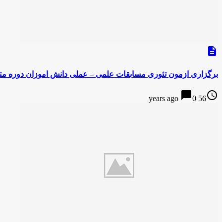
description
برگزاری ازمون تئوری مسابقات علمی – عملی دانش اموزان دوره م
chat_bubble
access_time
0
56 years ago