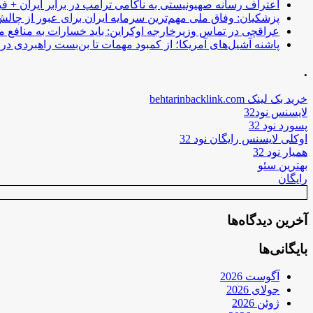
اعتراف رسانه صهیونیستی به ناکامی ترامپ در برابر ایران + فی
پزشکیان: وفاق ملی مهم‌ترین سرمایه ایران برای عبور از چا
عراقچی در تماس وزیرخارجه اوکراین: باید خسارات به منافع م
پاشنه آشیل‌های آمریکا؛ از کمبود مهمات تا بن‌بست راهبردی در ب
.
خرید بک لینک behtarinbacklink.com
لایسنس نود32
پسورد نود 32
اوکلی لایسنس رایگان نود 32
همیار نود 32
بهترین سئو
رایگان
آخرین دیدگاه‌ها
بایگانی‌ها
آگوست 2026
جولای 2026
ژوئن 2026