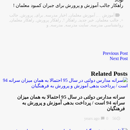
راهکار جالب آموزش و پرورش برای جبران کمبود معلمان !
label
آموزش ...
,
آموزش معلمان
,
اخبار مدرسه
,
برای
,
پرورش
,
جالب
+
,
جالب معلمان
,
خبر جدید
,
راهکار !
,
راهکار پرورش
,
راهکار معلمان
,
روانشناسی مدرسه
,
سایت مدرسه
,
مدرسه
,
و
Previous Post
Next Post
Related Posts
سرانه مدارس دولتی در سال 95 احتمالا به همان میزان
سرانه 94 است / پرداخت بدهی آموزش و پرورش به
فرهنگیان
chat_bubble
0
56 years ago
access_time