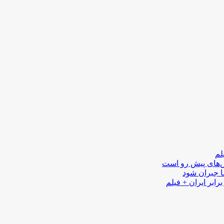
لم
لش‌های پیش رو است
ا جبران شود
رابر ایران + فیلم