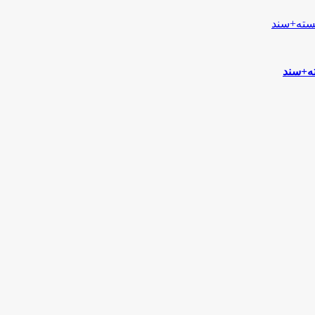
ته+سند