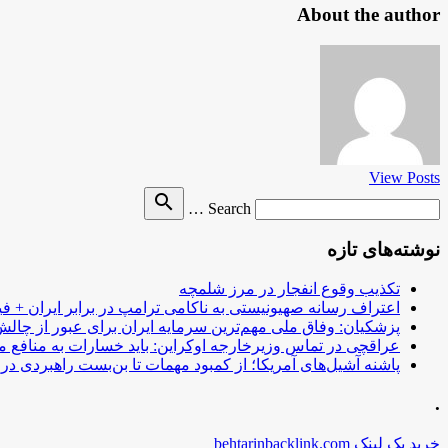
About the author
View Posts
Search
search
Search …
for
نوشته‌های تازه
تکذیب وقوع انفجار در مرز شلمچه
اعتراف رسانه صهیونیستی به ناکامی ترامپ در برابر ایران + فی
پزشکیان: وفاق ملی مهم‌ترین سرمایه ایران برای عبور از چا
عراقچی در تماس وزیرخارجه اوکراین: باید خسارات به منافع م
پاشنه آشیل‌های آمریکا؛ از کمبود مهمات تا بن‌بست راهبردی در ب
.
خرید بک لینک behtarinbacklink.com