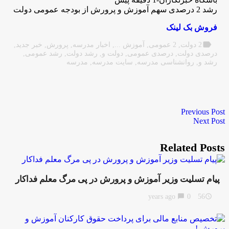
رشد 2 درصدی سهم آموزش و پرورش از بودجه عمومی دولت
فروش بک لینک
label
2 دولت
,
2 عمومی
,
آموزش ...
,
اخبار مدرسه
,
پرورش
,
خبر جدید
,
درصدی دولت
,
درصدی عمومی
,
دولت و
,
رشد دولت
,
رشد عمومی
,
رشد و
,
روانشناسی مدرسه
,
سایت مدرسه
,
مدرسه
Previous Post
Next Post
Related Posts
پیام تسلیت وزیر آموزش و پرورش در پی مرگ معلم فداکار
chat_bubble
0
56 years ago
access_time