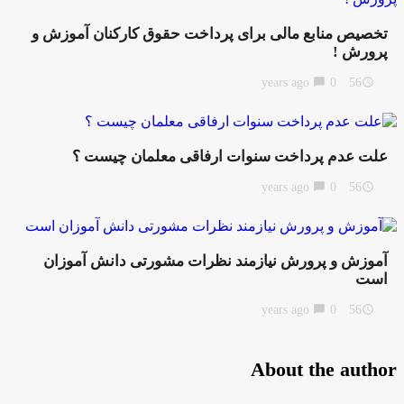
تخصیص منابع مالی برای پرداخت حقوق کارکنان آموزش و
پرورش !
chat_bubble
0
56 years ago
access_time
علت عدم پرداخت سنوات ارفاقی معلمان چیست ؟
chat_bubble
0
56 years ago
access_time
آموزش و پرورش نیازمند نظرات مشورتی دانش آموزان
است
chat_bubble
0
56 years ago
access_time
About the author