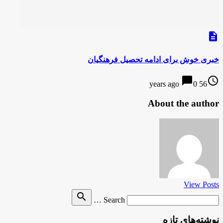
description
خبری خوش برای ادامه تحصیل فرهنگیان
chat_bubble
access_time
0
56 years ago
About the author
View Posts
Search
search
Search …
for
نوشته‌های تازه