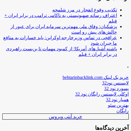
تکذیب وقوع انفجار در مرز شلمچه
اعتراف رسانه صهیونیستی به ناکامی ترامپ در برابر ایران +
فیلم
پزشکیان: وفاق ملی مهم‌ترین سرمایه ایران برای عبور از
چالش‌های پیش رو است
عراقچی در تماس وزیرخارجه اوکراین: باید خسارات به منافع
ما جبران شود
پاشنه آشیل‌های آمریکا؛ از کمبود مهمات تا بن‌بست راهبردی
در برابر ایران + فیلم
.
خرید بک لینک behtarinbacklink.com
لایسنس نود32
پسورد نود 32
اوکلی لایسنس رایگان نود 32
همیار نود 32
بهترین سئو
رایگان
خرید آنتی ویروس
آخرین دیدگاه‌ها