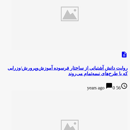
description
روایت دانش آشتیانی از ساختار فرسوده آموزش‌وپرورش/وزرایی
که با طرح‌های نیمه‌تمام می‌روند
chat_bubble
access_time
0
56 years ago