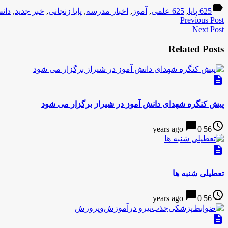
label
625 پایا
,
625 علمی
,
آموز
,
اخبار مدرسه
,
پایا زنجانی
,
خبر جدید
,
دانش
Previous Post
Next Post
Related Posts
description
پیش کنگره شهدای دانش آموز در شیراز برگزار می شود
chat_bubble
access_time
0
56 years ago
description
تعطیلی شنبه ها
chat_bubble
access_time
0
56 years ago
description