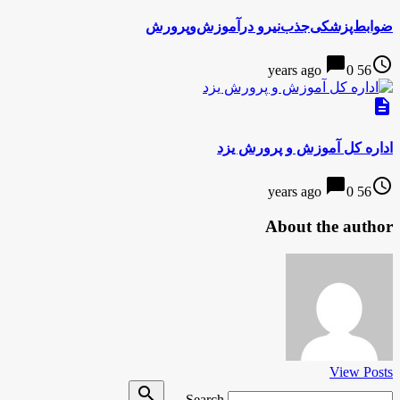
ضوابط‌پزشکی‌جذب‌نیرو در‌آموزش‌وپرورش
chat_bubble
access_time
0
56 years ago
description
اداره کل آموزش و پرورش یزد
chat_bubble
access_time
0
56 years ago
About the author
View Posts
Search
search
Search …