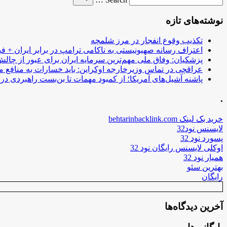
for
نوشته‌های تازه
تکذیب وقوع انفجار در مرز شلمچه
اعتراف رسانه صهیونیستی به ناکامی ترامپ در برابر ایران + فی
پزشکیان: وفاق ملی مهم‌ترین سرمایه ایران برای عبور از چا
عراقچی در تماس وزیرخارجه اوکراین: باید خسارات به منافع م
پاشنه آشیل‌های آمریکا؛ از کمبود مهمات تا بن‌بست راهبردی در ب
.
خرید بک لینک behtarinbacklink.com
لایسنس نود32
پسورد نود 32
اوکلی لایسنس رایگان نود 32
همیار نود 32
بهترین سئو
رایگان
آخرین دیدگاه‌ها