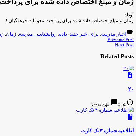
زمان و مبلغ اختصاص داده شده برای پرداخت 
نوداد
زمان و مبلغ اختصاص داده شده برای پرداخت معوقات فرهنگیان !
label
اخبار مدرسه
,
برای
,
خبر جدید
,
داده
,
روانشناسی مدرسه
,
زمان
,
زم
Previous Post
Next Post
Related Posts
description
۲۰
chat_bubble
access_time
0
56 years ago
description
اطلاعیه شماره ۳ تک کارت