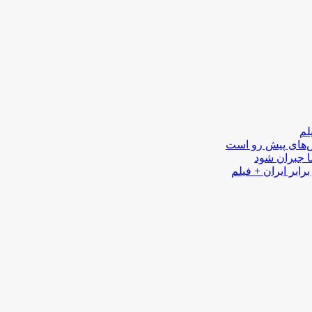
لم
لش‌های پیش رو است
ا جبران شود
رابر ایران + فیلم