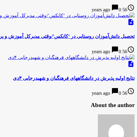
chat_bubble
access_time
0
56 years ago
description
تحصیل دانش‌آموزان روستایی در ‘کانکس’/وقتی مدیرکل آموزش و پ
chat_bubble
access_time
0
56 years ago
description
نتایج اولیه پذیرش در دانشگاههای فرهنگیان و شهیدرجایی ۴دی
chat_bubble
access_time
0
56 years ago
About the author