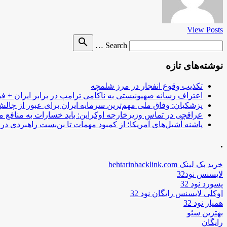
View Posts
Search
search
Search …
for
نوشته‌های تازه
تکذیب وقوع انفجار در مرز شلمچه
اعتراف رسانه صهیونیستی به ناکامی ترامپ در برابر ایران + فی
پزشکیان: وفاق ملی مهم‌ترین سرمایه ایران برای عبور از چا
عراقچی در تماس وزیرخارجه اوکراین: باید خسارات به منافع م
پاشنه آشیل‌های آمریکا؛ از کمبود مهمات تا بن‌بست راهبردی در ب
.
خرید بک لینک behtarinbacklink.com
لایسنس نود32
پسورد نود 32
اوکلی لایسنس رایگان نود 32
همیار نود 32
بهترین سئو
رایگان