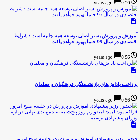
chat_bubble
access_time
0
56 years ago
description
آموزش و پرورش بستر اصلی توسعه همه جانبه است / شرایط
اقتصادی در سال 95 حتما بهبود خواهد یافت
chat_bubble
access_time
0
56 years ago
description
پرداخت پاداش‌های بازنشستگی فرهنگیان و معلمان
chat_bubble
access_time
0
56 years ago
description
حضور وزیر پیشنهادی آموزش و پرورش در جلسه صبح امروز