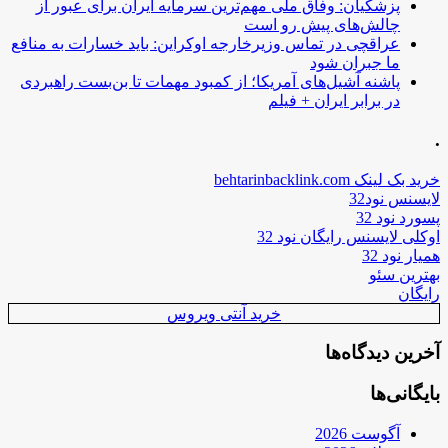
پزشکیان: وفاق ملی مهم‌ترین سرمایه ایران برای عبور از
چالش‌های پیش رو است
عراقچی در تماس وزیرخارجه اوکراین: باید خسارات به منافع
ما جبران شود
پاشنه آشیل‌های آمریکا؛ از کمبود مهمات تا بن‌بست راهبردی
در برابر ایران + فیلم
.
خرید بک لینک behtarinbacklink.com
لایسنس نود32
پسورد نود 32
اوکلی لایسنس رایگان نود 32
همیار نود 32
بهترین سئو
رایگان
خرید آنتی ویروس
آخرین دیدگاه‌ها
بایگانی‌ها
آگوست 2026