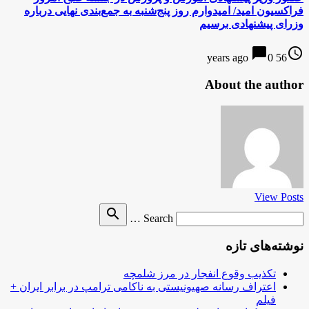
فراکسیون امید/ امیدوارم روز پنج‌شنبه به جمع‌بندی نهایی درباره
وزرای پیشنهادی برسیم
chat_bubble
access_time
0
56 years ago
About the author
View Posts
Search
search
Search …
for
نوشته‌های تازه
تکذیب وقوع انفجار در مرز شلمچه
اعتراف رسانه صهیونیستی به ناکامی ترامپ در برابر ایران +
فیلم