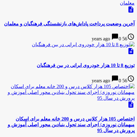
description
آخرین وضعیت پرداخت پاداش‌های بازنشستگی فرهنگیان و معلمان
chat_bubble
access_time
0
56 years ago
description
توزیع 8 تا 10 هزار خودروی ایرانی در بین فرهنگیان
chat_bubble
access_time
0
56 years ago
description
اختصاص 105 هزار کلاس درس و 200 خانه معلم برای اسکان
میهمانان نوروزی/ اجرای سند تحول بنیادین محور اصلی آموزش و
پرورش در سال 95