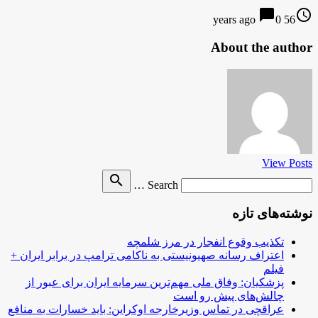
chat_bubble
access_time
0
56 years ago
About the author
View Posts
Search
search
Search …
for
نوشته‌های تازه
تکذیب وقوع انفجار در مرز شلمچه
اعتراف رسانه صهیونیستی به ناکامی ترامپ در برابر ایران +
فیلم
پزشکیان: وفاق ملی مهم‌ترین سرمایه ایران برای عبور از
چالش‌های پیش رو است
عراقچی در تماس وزیرخارجه اوکراین: باید خسارات به منافع