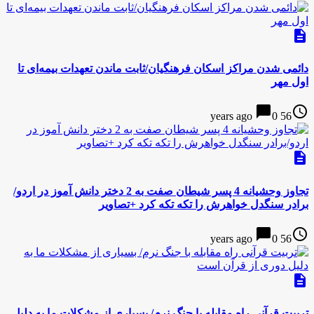
description
دائمی شدن مراکز اسکان فرهنگیان/ثابت ماندن تعهدات بیمه‌ای تا
اول مهر
chat_bubble
access_time
0
56 years ago
description
تجاوز وحشیانه 4 پسر شیطان صفت به 2 دختر دانش آموز در اردو/
برادر سنگدل خواهرش را تکه تکه کرد +تصاویر
chat_bubble
access_time
0
56 years ago
description
تربیت قرآنی راه مقابله با جنگ نرم/ بسیاری از مشکلات ما به دلیل