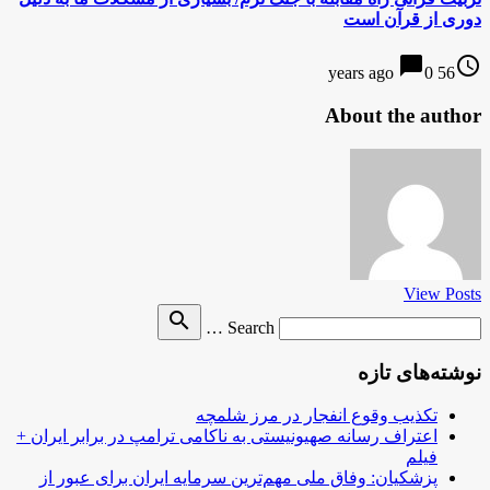
دوری از قرآن است
chat_bubble
access_time
0
56 years ago
About the author
View Posts
Search
search
Search …
for
نوشته‌های تازه
تکذیب وقوع انفجار در مرز شلمچه
اعتراف رسانه صهیونیستی به ناکامی ترامپ در برابر ایران +
فیلم
پزشکیان: وفاق ملی مهم‌ترین سرمایه ایران برای عبور از