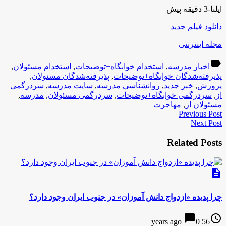
ایلنا-3 دقیقه پیش
دانلود فیلم جدید
مجله اینترنتی
label
اخبار مدرسه
,
استخدام خوابگاه+توضیحات
,
استخدام مسئولان
,
پذیرفته‌شدگان خوابگاه+توضیحات
,
پذیرفته‌شدگان مسئولان
,
پرورش
,
خبر جدید
,
روانشناسی مدرسه
,
سایت مدرسه
,
سردرگمی
از
,
سردرگمی خوابگاه+توضیحات
,
سردرگمی مسئولان
,
مدرسه
,
مسئولان از
,
مهاجرت
Previous Post
Next Post
Related Posts
description
چرا پدیده «ازدواج دانش آموزان» در جنوب ایران وجود دارد؟
chat_bubble
access_time
0
56 years ago