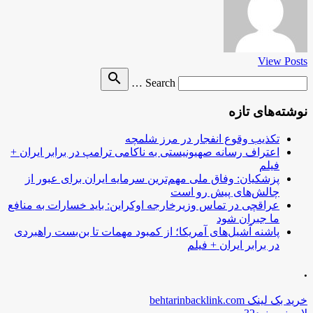
View Posts
Search
search
Search …
for
نوشته‌های تازه
تکذیب وقوع انفجار در مرز شلمچه
اعتراف رسانه صهیونیستی به ناکامی ترامپ در برابر ایران +
فیلم
پزشکیان: وفاق ملی مهم‌ترین سرمایه ایران برای عبور از
چالش‌های پیش رو است
عراقچی در تماس وزیرخارجه اوکراین: باید خسارات به منافع
ما جبران شود
پاشنه آشیل‌های آمریکا؛ از کمبود مهمات تا بن‌بست راهبردی
در برابر ایران + فیلم
.
خرید بک لینک behtarinbacklink.com