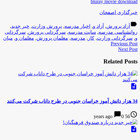
bluray movie download
خبرگذاری اصفحان
label
آزاد پرورش
,
آزاد و
,
اخبار مدرسه
,
پرورش وزارت
,
خبر جدید
,
روانشناسی مدرسه
,
سایت مدرسه
,
سرگردانی پرورش
,
سرگردانی
و
,
سرگردانی وزارت
,
کار
,
مدرسه
,
معلمان پرورش
,
معلمان و
,
میان
Previous Post
Next Post
Related Posts
description
34 هزار دانش آموز خراسان جنوبی در طرح داناب شرکت می‌کنند
chat_bubble
access_time
0
56 years ago
description