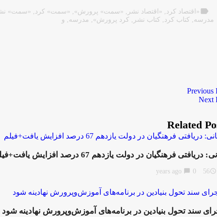
label
«اقتصاد کرد
,
«اقتصاد نشر
,
«سمت» پرورش»
,
«سمت» کرد
,
«سمت» نش
مدرسه
,
کتاب کرد
,
کتاب نشر
,
کرد پرورش»
,
مدرسه
,
و
Previous 
Next 
Related Po
: دریافتی فرهنگیان در دولت یازدهم 67 درصد افزایش یافت+فیلم
chat_bubble
0
56 years ago
access_time
رای سند تحول بنیادین در برنامه‌های آموزش‌وپرورش نهادینه شود