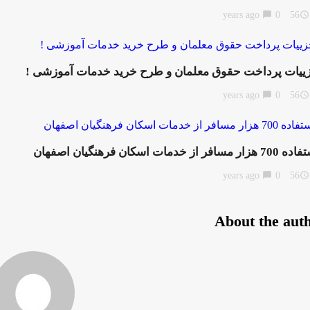
chat_bubble
0
56 years ago
access_time
ییات پرداخت حقوق معلمان و طرح خرید خدمات آموزشی !
chat_bubble
0
56 years ago
access_time
زار مسافر از خدمات اسکان فرهنگیان اصفهان
chat_bubble
0
56 years ago
access_time
About the aut