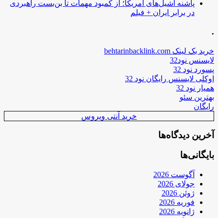
پاشنه آشیل‌های آمریکا؛ از کمبود مهمات تا بن‌بست راهبردی
در برابر ایران + فیلم
.
خرید بک لینک behtarinbacklink.com
لایسنس نود32
پسورد نود 32
اوکلی لایسنس رایگان نود 32
همیار نود 32
بهترین سئو
رایگان
خرید آنتی ویروس
آخرین دیدگاه‌ها
بایگانی‌ها
آگوست 2026
جولای 2026
ژوئن 2026
فوریه 2026
ژانویه 2026