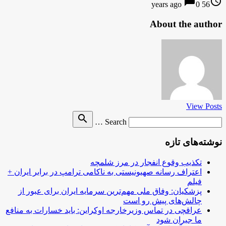
chat_bubble
access_time
0
56 years ago
About the author
View Posts
Search
search
Search …
for
نوشته‌های تازه
تکذیب وقوع انفجار در مرز شلمچه
اعتراف رسانه صهیونیستی به ناکامی ترامپ در برابر ایران +
فیلم
پزشکیان: وفاق ملی مهم‌ترین سرمایه ایران برای عبور از
چالش‌های پیش رو است
عراقچی در تماس وزیرخارجه اوکراین: باید خسارات به منافع
ما جبران شود