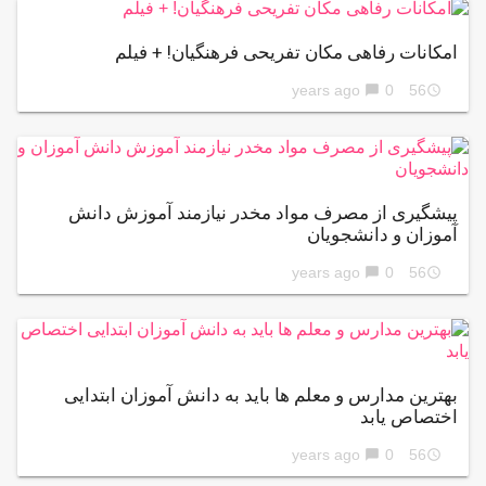
امکانات رفاهی مکان تفریحی فرهنگیان! + فیلم
0
56 years ago
chat_bubble
access_time
پیشگیری از مصرف مواد مخدر نیازمند آموزش دانش
آموزان و دانشجویان
0
56 years ago
chat_bubble
access_time
بهترین مدارس و معلم ها باید به دانش آموزان ابتدایی
اختصاص یابد
0
56 years ago
chat_bubble
access_time