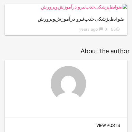
ضوابط‌پزشکی‌جذب‌نیرو در‌آموزش‌وپرورش
0
56 years ago
chat_bubble
access_time
About the author
VIEW POSTS