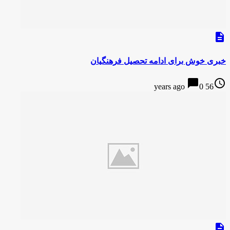
description
خبری خوش برای ادامه تحصیل فرهنگیان
chat_bubble
access_time
0
56 years ago
description