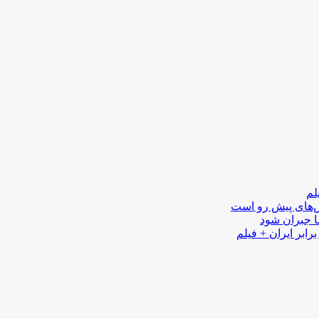
لم
لش‌های پیش رو است
ا جبران شود
رابر ایران + فیلم