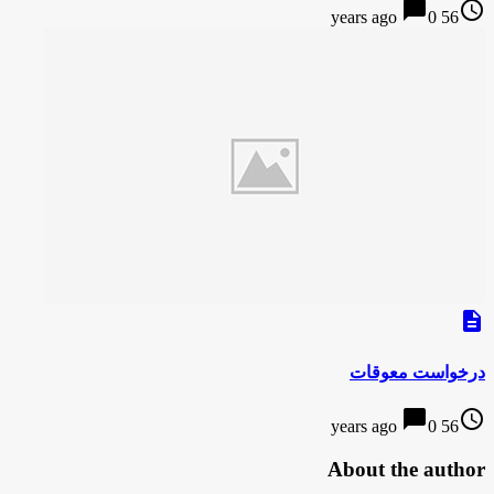
chat_bubble
access_time
0
56 years ago
description
درخواست معوقات
chat_bubble
access_time
0
56 years ago
About the author