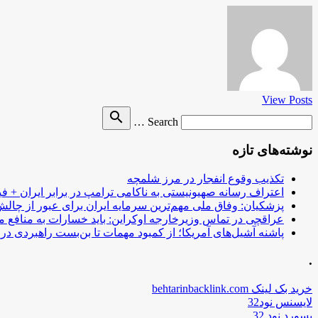
View Posts
Search
search
Search …
for
نوشته‌های تازه
تکذیب وقوع انفجار در مرز شلمچه
اعتراف رسانه صهیونیستی به ناکامی ترامپ در برابر ایران + فی
پزشکیان: وفاق ملی مهم‌ترین سرمایه ایران برای عبور از چا
عراقچی در تماس وزیرخارجه اوکراین: باید خسارات به منافع م
پاشنه آشیل‌های آمریکا؛ از کمبود مهمات تا بن‌بست راهبردی در ب
.
خرید بک لینک behtarinbacklink.com
لایسنس نود32
پسورد نود 32