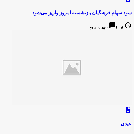
سود سهام فرهنگیان بازنشسته امروز واریز می‌شود
chat_bubble
access_time
0
56 years ago
description
عیدی