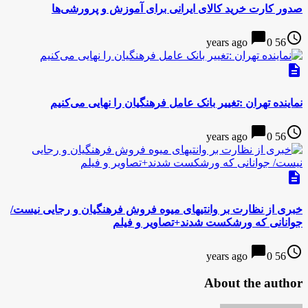
صدور کارت خرید کالای ایرانی برای آموزش و پرورشی‌ها
chat_bubble
access_time
0
56 years ago
description
نماینده تهران :تغییر بانک عامل فرهنگیان را نهایی می‌کنیم
chat_bubble
access_time
0
56 years ago
description
خبری از نظارت بر وانتی‎های میوه فروش فرهنگیان و رجایی نیست/
جوانانی که ورشکست شدند+تصاویر و فیلم
chat_bubble
access_time
0
56 years ago
About the author