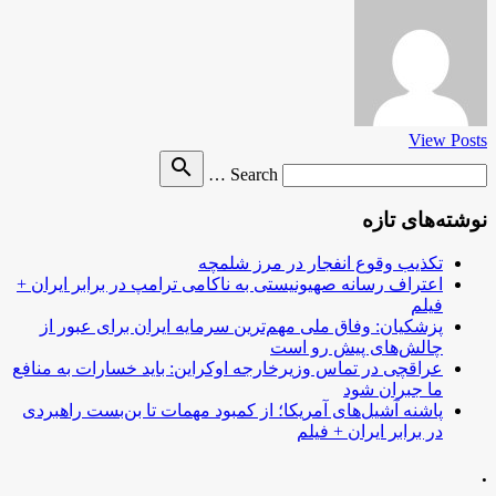
View Posts
Search
search
Search …
for
نوشته‌های تازه
تکذیب وقوع انفجار در مرز شلمچه
اعتراف رسانه صهیونیستی به ناکامی ترامپ در برابر ایران +
فیلم
پزشکیان: وفاق ملی مهم‌ترین سرمایه ایران برای عبور از
چالش‌های پیش رو است
عراقچی در تماس وزیرخارجه اوکراین: باید خسارات به منافع
ما جبران شود
پاشنه آشیل‌های آمریکا؛ از کمبود مهمات تا بن‌بست راهبردی
در برابر ایران + فیلم
.