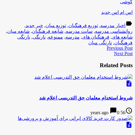
گوشی
اس ام اس جدید
label
اخبار مدرسه
,
توزیع فرهنگیان
,
توزیع میان
,
خبر جدید
,
روانشناسی مدرسه
,
سایت مدرسه
,
شایعه فرهنگیان
,
شایعه میان
,
شایعه های
,
فرهنگیان های
,
مدرسه
,
ممنوعه
,
نارنگی
,
نارنگی
فرهنگیان
,
نارنگی میان
Previous Post
Next Post
Related Posts
description
شروط استخدام معلمان حق التدریسی اعلام شد
chat_bubble
access_time
0
56 years ago
description