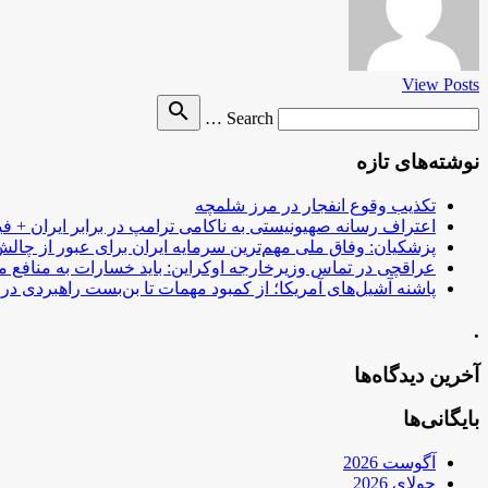
View Posts
Search
search
Search …
for
نوشته‌های تازه
تکذیب وقوع انفجار در مرز شلمچه
اعتراف رسانه صهیونیستی به ناکامی ترامپ در برابر ایران + فی
پزشکیان: وفاق ملی مهم‌ترین سرمایه ایران برای عبور از چا
عراقچی در تماس وزیرخارجه اوکراین: باید خسارات به منافع م
پاشنه آشیل‌های آمریکا؛ از کمبود مهمات تا بن‌بست راهبردی در ب
.
آخرین دیدگاه‌ها
بایگانی‌ها
آگوست 2026
جولای 2026