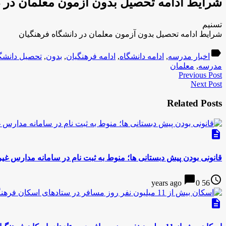
شرایط ادامه تحصیل بدون آزمون معلمان در د
تسنیم
شرایط ادامه تحصیل بدون آزمون معلمان در دانشگاه فرهنگیان
label
اخبار مدرسه
,
ادامه دانشگاه
,
ادامه فرهنگیان
,
بدون
,
تحصیل دانشگ
مدرسه
,
معلمان
Previous Post
Next Post
Related Posts
description
قانونی بودن پیش دبستانی ها؛ منوط به ثبت نام در سامانه مدارس غی
chat_bubble
access_time
0
56 years ago
description