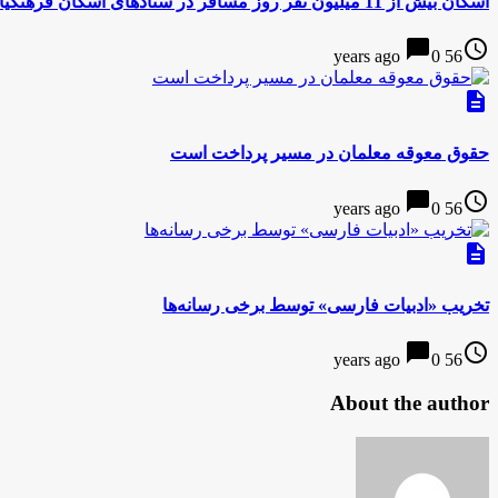
اسکان بیش از 11 میلیون نفر روز مسافر در ستادهای اسکان فرهنگیان سراسر کشور
chat_bubble
access_time
0
56 years ago
description
حقوق معوقه معلمان در مسیر پرداخت است
chat_bubble
access_time
0
56 years ago
description
تخریب «ادبیات فارسی» توسط برخی رسانه‌ها
chat_bubble
access_time
0
56 years ago
About the author