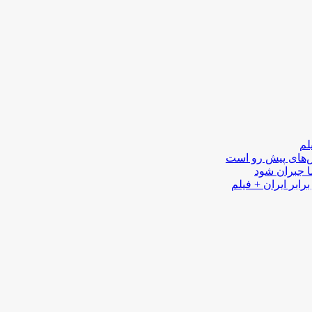
لم
لش‌های پیش رو است
ا جبران شود
رابر ایران + فیلم